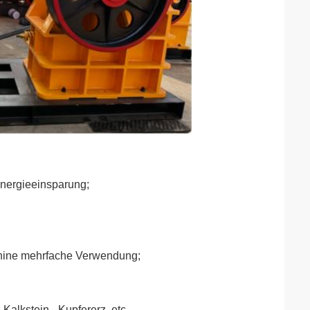
Energieeinsparung;
schine mehrfache Verwendung;
 Kalkstein-, Kupfererz, etc.