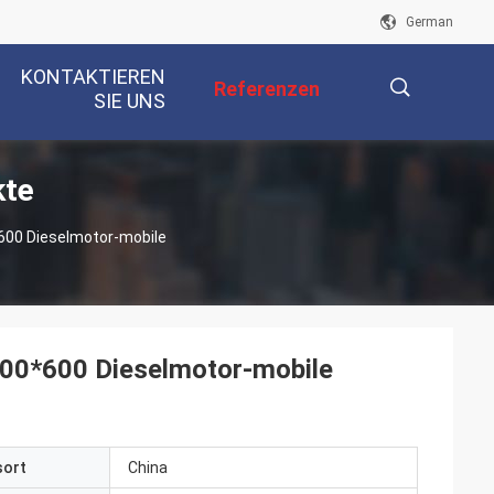
German
KONTAKTIEREN
Referenzen
SIE UNS
kte
描
600 Dieselmotor-mobile
述
400*600 Dieselmotor-mobile
sort
China