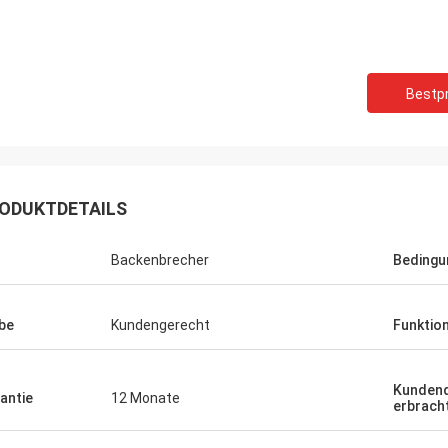
Bestpr
ODUKTDETAILS
Backenbrecher
Bedingu
be
Kundengerecht
Funktio
Kundend
antie
12 Monate
erbrach
Mark Joe