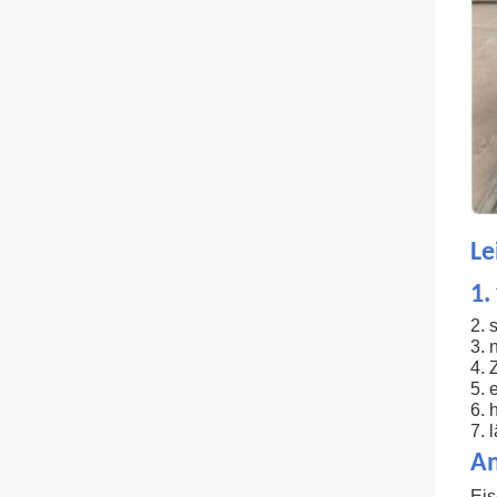
Le
1.
2. 
3. 
4. 
5. 
6. 
7. 
An
Eis