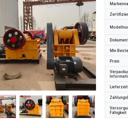
Markenn
Zertifizi
Modelln
Dokumen
Min Best
Preis
Verpacku
Informat
Lieferzeit
Zahlungs
Versorgu
Fähigkeit