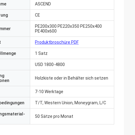
ame
ASCEND
erung
CE
PE200x300 PE220x350 PE250x400
ummer
PE400x600
t
Produktbroschüre PDF
ellmenge
1 Satz
USD 1800-4800
ng
Holzkiste oder in Behälter sich setzen
ionen
7-10 Werktage
bedingungen
T/T, Western Union, Moneygram, L/C
ngsmaterial-
50 Sätze pro Monat