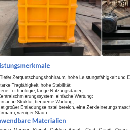
istungsmerkmale
Tiefer Zerquetschungshohlraum, hohe Leistungsfähigkeit und 
starke Tragfähigkeit, hohe Stabilität;
neue Technologie, lange Nutzungsdauer;
Zentralschmierungssystem, einfache Wartung;
einfache Struktur, bequeme Wartung;
hat großer Entladungseinstellbereich, eine Zerkleinerungsma
lärmarm, weniger Staub.
wendbare Materialien
enerz, Marmor-, Kiesel-, Golderz, Basalt-, Gold-, Granit-, Quarz-,