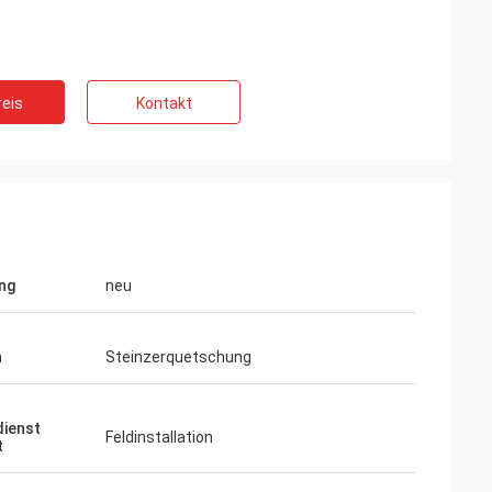
eis
Kontakt
ng
neu
n
Steinzerquetschung
ienst
Feldinstallation
t