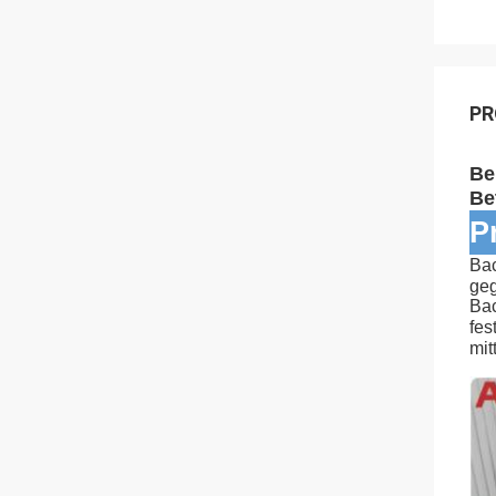
PR
Be
Be
P
Bac
geg
Bac
fes
mit