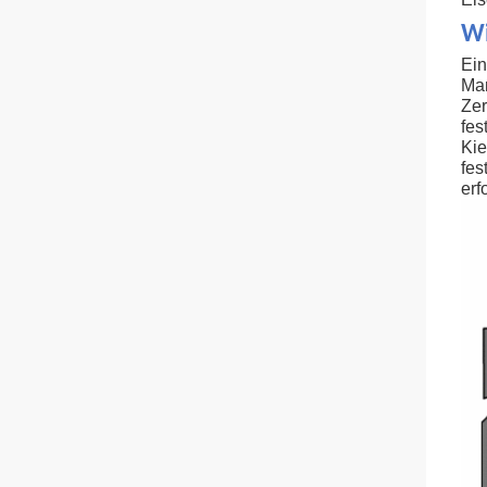
Wi
Ein
Man
Zer
fes
Kie
fes
erf