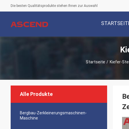
Die besten Qualitätsprodukte stehen Ihnen zur Auswahl
STARTSEIT
Ki
Startseite
/
Kiefer-St
Alle Produkte
Be
Ze
Bergbau-Zerkleinerungsmaschinen-
Maschine