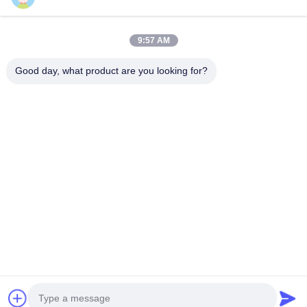
9:57 AM
Categorías Populares
Todos
Good day, what product are you looking for?
Máquina De La Trituradora De La Explotación Minera
Máquina De La Trituradora De Piedra Del Mandíbula
Máquina Doble De La Trituradora Del Rollo
Trituradora Del Molino De Martillo
Planta Que Se Lava Del Oro
Molino Mojado De La Cacerola Del Oro
Trituradora Del Molino De Bola
Molino De Pulido De Raymond
Suscriba