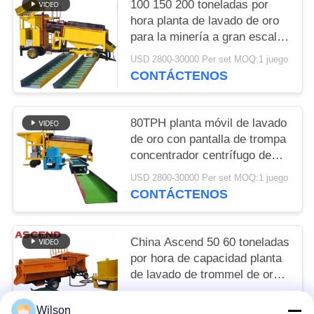
100 150 200 toneladas por
hora planta de lavado de oro
para la minería a gran escala
en Egipto Sudáfrica
USD 2800-30000 Per set MOQ:1 juego
CONTÁCTENOS
80TPH planta móvil de lavado
de oro con pantalla de trompa
concentrador centrífugo de
oro Knelson y canal de
USD 2800-30000 Per set MOQ:1 juego
escotilla
CONTÁCTENOS
China Ascend 50 60 toneladas
por hora de capacidad planta
de lavado de trommel de oro
para la recuperación de oro
USD 2800-30000 Per set MOQ:1 juego
aluvial en Austria
Wilson
CONTÁCTENOS