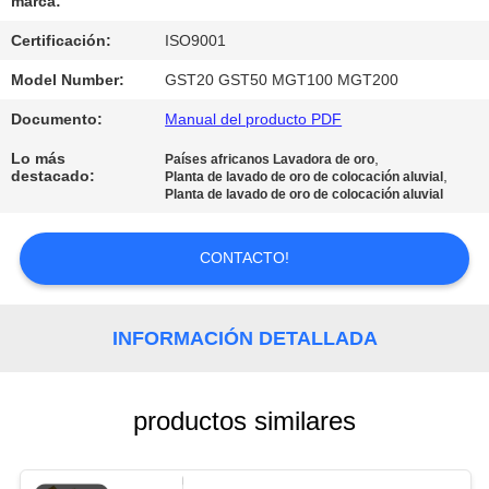
marca:
MAPA
Certificación:
ISO9001
DEL
SITIO
Model Number:
GST20 GST50 MGT100 MGT200
Documento:
Manual del producto PDF
POLÍTICA
Lo más
,
Países africanos Lavadora de oro
destacado:
,
Planta de lavado de oro de colocación aluvial
DE
Planta de lavado de oro de colocación aluvial
PRIVACIDAD
CONTACTO!
INFORMACIÓN DETALLADA
productos similares