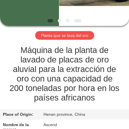
CONTROL
DE
CALIDAD
Planta que se lava del oro
ÉNTRENOS
Máquina de la planta de
EN
lavado de placas de oro
CONTACTO
aluvial para la extracción de
CON
oro con una capacidad de
200 toneladas por hora en los
PIDA
países africanos
UNA
CITA
Place of Origin:
Henan province, China
Nombre de la
Ascend