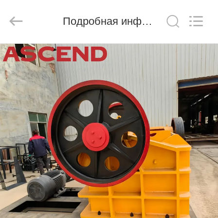
Ascend
Machinery
Equipment
Подробная информация о продукте
Co.,
Ltd..
All
Rights
Reserved.
ДОМ
ПРОДУКТЫ
О
НАС
ПУТЕШЕСТВИЕ
ФАБРИКИ
ПРОВЕРКА