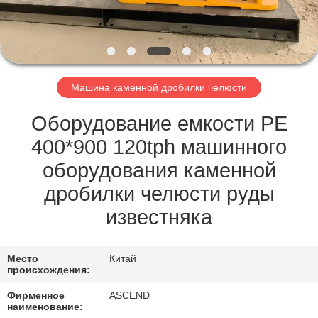
КАЧЕСТВА
СВЯЖИТЕСЬ
МЫ
Машина каменной дробилки челюсти
СПРОСИТЕ
Оборудование емкости PE
ЦИТАТУ
400*900 120tph машинного
оборудования каменной
КАРТА
дробилки челюсти руды
САЙТА
известняка
ПОЛИТИКА
Место
Китай
происхождения:
КОНФИДЕНЦИАЛЬНОСТИ
Фирменное
ASCEND
наименование: