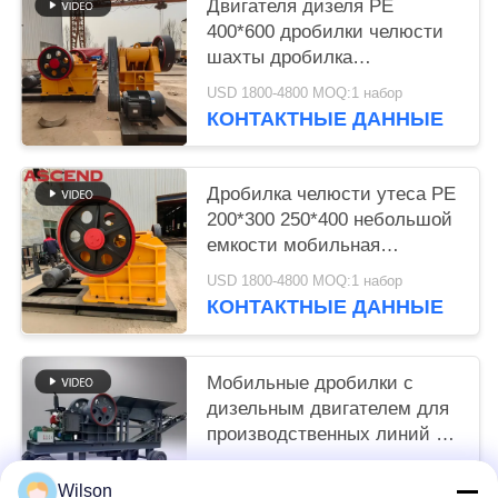
Двигателя дизеля PE
400*600 дробилки челюсти
шахты дробилка
небольшого каменного
USD 1800-4800 MOQ:1 набор
мобильная для бетона
КОНТАКТНЫЕ ДАННЫЕ
Дробилка челюсти утеса PE
200*300 250*400 небольшой
емкости мобильная
каменная для известняка
USD 1800-4800 MOQ:1 набор
золота с запасными
КОНТАКТНЫЕ ДАННЫЕ
частями
Мобильные дробилки с
дизельным двигателем для
производственных линий по
переработке песчаного
USD 6600-9600 set MOQ:1 комплект
камня
Wilson
КОНТАКТНЫЕ ДАННЫЕ