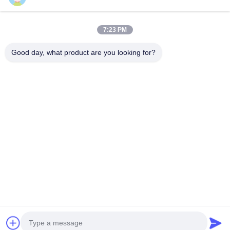
7:23 PM
Популярные категории
Все
Good day, what product are you looking for?
Машина Дробилки Минирования
Машина Каменной Дробилки Челюсти
Машина Дробилки Двойной Бочки
Дробилка Молотковой Дробилки
Завод Золота Моя
Мельница Лотка Золота Влажная
Дробилка Мельницы Шарика
Цех Заточки Рэймонда
Подпишитесь