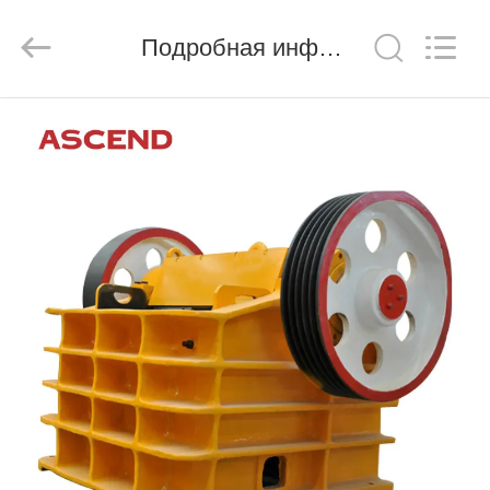
Ascend
Machinery
Equipment
Подробная информация о продукте
Co.,
Ltd..
All
Rights
Reserved.
ДОМ
ПРОДУКТЫ
О
НАС
ПУТЕШЕСТВИЕ
ФАБРИКИ
ПРОВЕРКА