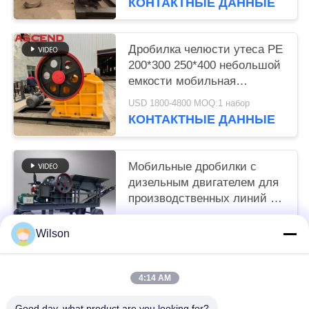
КОНТАКТНЫЕ ДАННЫЕ
Дробилка челюсти утеса PE
200*300 250*400 небольшой
емкости мобильная
каменная для известняка
USD 1800-4800 MOQ:1 набор
золота с запасными
КОНТАКТНЫЕ ДАННЫЕ
частями
Мобильные дробилки с
дизельным двигателем для
производственных линий по
переработке песчаного
USD 6600-9600 set MOQ:1 комплект
камня
Wilson
КОНТАКТНЫЕ ДАННЫЕ
4:14 AM
Популярные категории
Все
Good day, what product are you looking for?