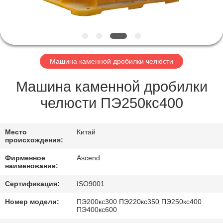
КАЧЕСТВА
СВЯЖИТЕСЬ
МЫ
Машина каменной дробилки челюсти
СПРОСИТЕ
Машина каменной дробилки
ЦИТАТУ
челюсти ПЭ250кс400
КАРТА
Место
Китай
происхождения:
САЙТА
Фирменное
Ascend
наименование:
ПОЛИТИКА
Сертификация:
ISO9001
КОНФИДЕНЦИАЛЬНОСТИ
Номер модели:
ПЭ200кс300 ПЭ220кс350 ПЭ250кс400
ПЭ400кс600