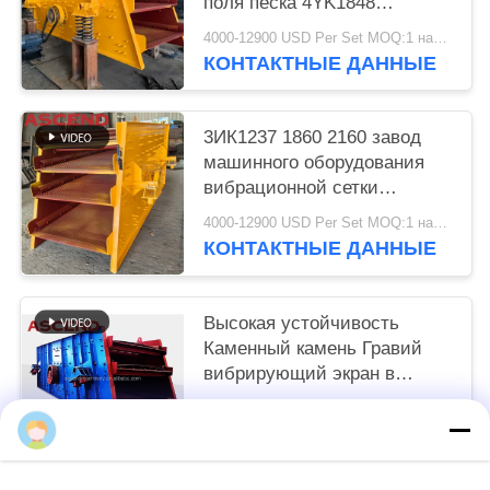
поля песка 4YK1848
фильтруя
4000-12900 USD Per Set MOQ:1 набор
КОНТАКТНЫЕ ДАННЫЕ
3ИК1237 1860 2160 завод
машинного оборудования
вибрационной сетки
песчаника карьера
4000-12900 USD Per Set MOQ:1 набор
кремнезема моделей
КОНТАКТНЫЕ ДАННЫЕ
Высокая устойчивость
Каменный камень Гравий
вибрирующий экран в
горнодобывающей
USD 3800-5900 set MOQ:1 комплект
карьерной установке для
КОНТАКТНЫЕ ДАННЫЕ
африканских стран