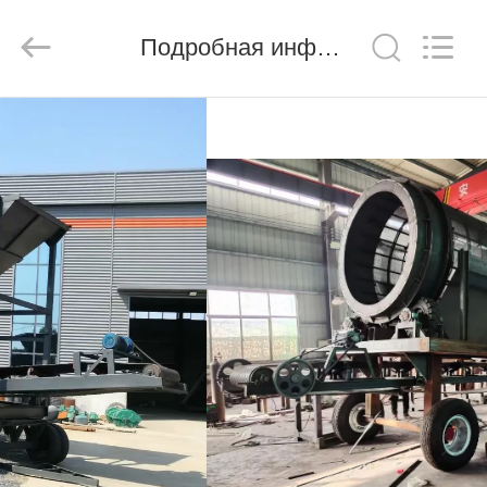
Ascend
Machinery
Equipment
Подробная информация о продукте
Co.,
Ltd..
All
Rights
Reserved.
ДОМ
ПРОДУКТЫ
О
НАС
ПУТЕШЕСТВИЕ
ФАБРИКИ
ПРОВЕРКА