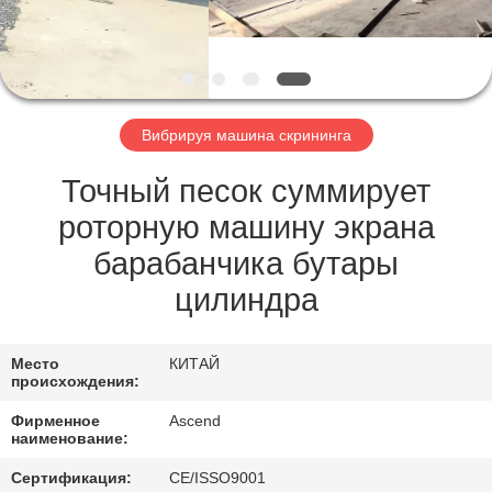
КАЧЕСТВА
СВЯЖИТЕСЬ
МЫ
Вибрируя машина скрининга
СПРОСИТЕ
Точный песок суммирует
ЦИТАТУ
роторную машину экрана
барабанчика бутары
КАРТА
цилиндра
САЙТА
Место
КИТАЙ
происхождения:
ПОЛИТИКА
Фирменное
Ascend
КОНФИДЕНЦИАЛЬНОСТИ
наименование:
Сертификация:
CE/ISSO9001