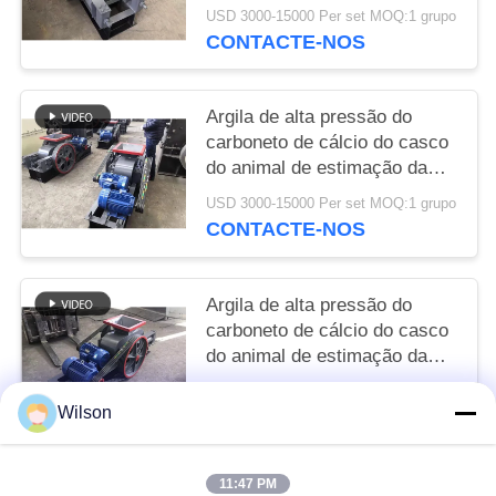
da rocha da pedra calcária da
USD 3000-15000 Per set MOQ:1 grupo
pedreira
CONTACTE-NOS
Argila de alta pressão do
carboneto de cálcio do casco
do animal de estimação da
pedra calcária de carvão do
USD 3000-15000 Per set MOQ:1 grupo
triturador 2-Roller
CONTACTE-NOS
Argila de alta pressão do
carboneto de cálcio do casco
do animal de estimação da
pedra calcária de carvão do
USD 3000-15000 Per set MOQ:1 grupo
triturador 2-Roller
Wilson
CONTACTE-NOS
11:47 PM