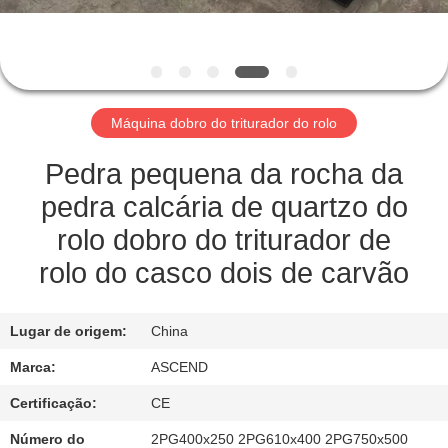
CONTROLE
DA
QUALIDADE
Máquina dobro do triturador do rolo
CONTACTE-
NOS
Pedra pequena da rocha da
pedra calcária de quartzo do
PEÇA
rolo dobro do triturador de
UMAS
rolo do casco dois de carvão
CITAÇÕES
Lugar de origem:
China
MAPA
Marca:
ASCEND
DO
Certificação:
CE
SITE
Número do
2PG400x250 2PG610x400 2PG750x500