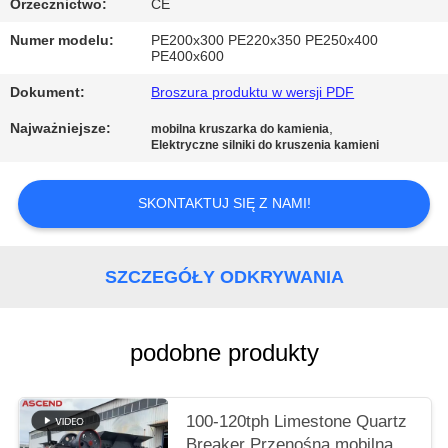
POLITYKA
Orzecznictwo:
CE
PRYWATNOŚCI
Numer modelu:
PE200x300 PE220x350 PE250x400
PE400x600
Dokument:
Broszura produktu w wersji PDF
Najważniejsze:
,
mobilna kruszarka do kamienia
Elektryczne silniki do kruszenia kamieni
SKONTAKTUJ SIĘ Z NAMI!
SZCZEGÓŁY ODKRYWANIA
podobne produkty
100-120tph Limestone Quartz
Breaker Przenośna mobilna