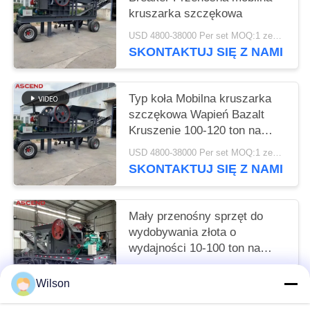
kruszarka szczękowa
USD 4800-38000 Per set MOQ:1 zestaw
SKONTAKTUJ SIĘ Z NAMI
Typ koła Mobilna kruszarka
szczękowa Wapień Bazalt
Kruszenie 100-120 ton na
godzinę Sprzęt
USD 4800-38000 Per set MOQ:1 zestaw
SKONTAKTUJ SIĘ Z NAMI
Mały przenośny sprzęt do
wydobywania złota o
wydajności 10-100 ton na
godzinę Mobilna kruszarka do
USD 4800-38000 Per set MOQ:1 zestaw
kamieniołomu
Wilson
SKONTAKTUJ SIĘ Z NAMI