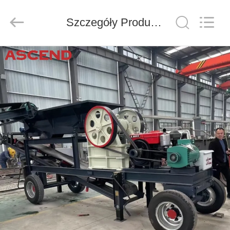
Ascend
Machinery
Equipment
Co.,
Szczegóły Produktu
Ltd..
All
Rights
Reserved.
DOM
PRODUKTY
O
NAS
WYCIECZKA
PO
FABRYCE