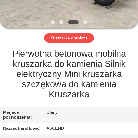
KONTROLA
JAKOŚCI
SKONTAKTUJ
Kruszarka górnicza
SIĘ
Z
Pierwotna betonowa mobilna
NAMI
kruszarka do kamienia Silnik
elektryczny Mini kruszarka
POPROSIĆ
szczękowa do kamienia
O
Kruszarka
WYCENĘ
Miejsce
Chiny
pochodzenia:
SITEMAP
Nazwa handlowa:
ASCEND