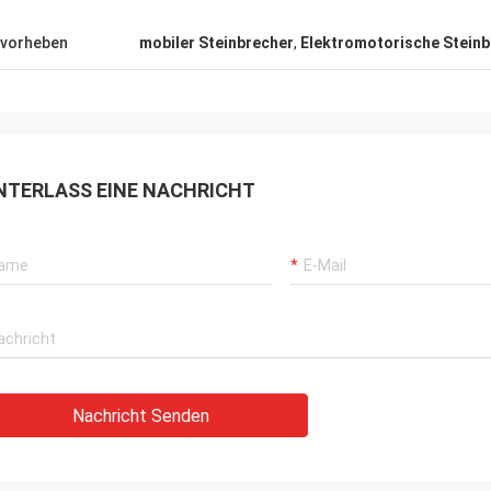
ter Verkäufer, ausgezeichnetes
vorheben
mobiler Steinbrecher
,
Elektromotorische Stein
t, großartiger Preis und direktes
ten nicht mit Henan
icher sein aufsteigen Maschinerie
uipment Co Ltd - Kommunikation
sgezeichnet gänzlich, so einfach in
dung zu treten und reagierte immer
NTERLASS EINE NACHRICHT
. Bestimmt, vorwärts
nd zu den zukünftigen Aufträgen
eser Firma.
Nachricht Senden