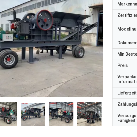
Markenn
Zertifizi
Modelln
Dokumen
Min Best
Preis
Verpacku
Informat
Lieferzeit
Zahlungs
Versorgu
Fähigkeit