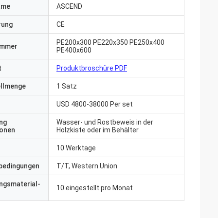
ame
ASCEND
erung
CE
PE200x300 PE220x350 PE250x400
ummer
PE400x600
t
Produktbroschüre PDF
ellmenge
1 Satz
USD 4800-38000 Per set
ng
Wasser- und Rostbeweis in der
ionen
Holzkiste oder im Behälter
10 Werktage
bedingungen
T/T, Western Union
ngsmaterial-
10 eingestellt pro Monat