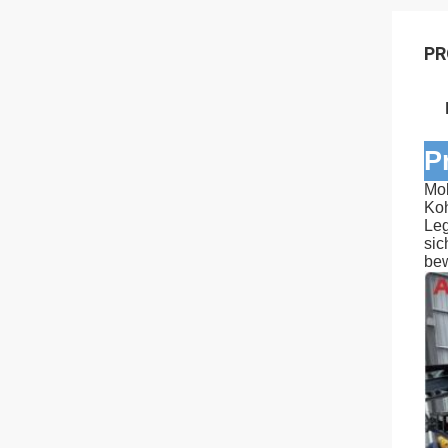
PR
P
Mob
Koh
Leg
sic
be