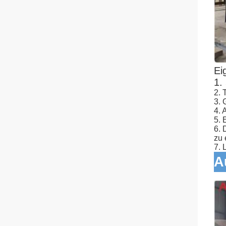
Ei
1.
2. 
3. 
4. 
5. 
6. 
zu 
7. 
A