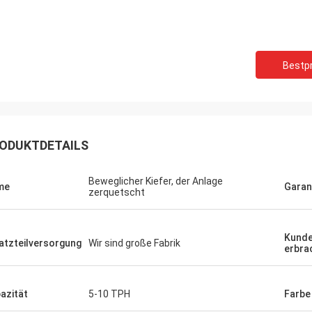
Bestpr
ODUKTDETAILS
Beweglicher Kiefer, der Anlage
me
Garan
zerquetscht
Kunde
atzteilversorgung
Wir sind große Fabrik
erbra
azität
5-10 TPH
Farbe
Mark Joe