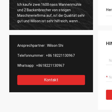
Steigen Firma erbrachte mir guten
Perfek
Her
Kundendienst, nachdem sie ihre
Produk
r
GoldErzaufbereitungsanlage gekauft hat,
Verschiffen. Wir könn
die-, ist wichtig zu mir, wird betrachten,
glückl
um die zweite Anlage zu kaufen auf
und Eq
war au
Verbin
HI
n
extrem schnell
Ansprechpartner :
Wilson Shi
schaue
mit di
Telefonnummer :
+86 18221130967
Whatsapp :
+8618221130967
Kontakt