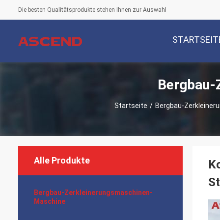
Die besten Qualitätsprodukte stehen Ihnen zur Auswahl
STARTSEIT
Bergbau-
Startseite
/
Bergbau-Zerkleine
Alle Produkte
Ko
St
Bergbau-Zerkleinerungsmaschinen-
Maschine