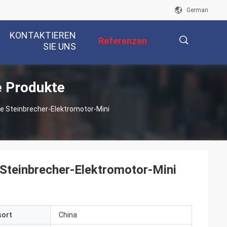
German
KONTAKTIEREN
Referenzen
SIE UNS
 Produkte
描
e Steinbrecher-Elektromotor-Mini
述
 Steinbrecher-Elektromotor-Mini
sort
China