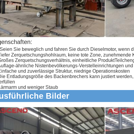
genschaften:
Seien Sie beweglich und fahren Sie durch Dieselmotor, wenn di
Tiefer Zerquetschungshohlraum, keine tote Zone, zunehmende K
Großes Zerquetschungsverhältnis, einheitliche ProduktTeilche
Auflage-ähnliche Nistenbevölkerungs-Verstelleinrichtungen und 
Einfache und zuverlässige Struktur, niedrige Operationskosten
Die Entladungsgröße des Backenbrechers kann justiert werden
erfüllen
Lärmarm und weniger Staub
usführliche Bilder