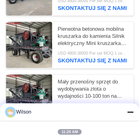
USD 4800-38000 Per set MOQ:1 zestaw
SKONTAKTUJ SIĘ Z NAMI
Pierwotna betonowa mobilna
kruszarka do kamienia Silnik
elektryczny Mini kruszarka
szczękowa do kamienia
USD 4800-38000 Per set MOQ:1 zestaw
Kruszarka
SKONTAKTUJ SIĘ Z NAMI
Mały przenośny sprzęt do
wydobywania złota o
wydajności 10-100 ton na
godzinę Mobilna kruszarka do
USD 4800-38000 Per set MOQ:1 zestaw
kamieniołomu
Wilson
SKONTAKTUJ SIĘ Z NAMI
11:20 AM
popularne kategorie
Wszystko