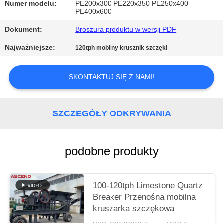
POLITYKA
Numer modelu:
PE200x300 PE220x350 PE250x400
PE400x600
PRYWATNOŚCI
Dokument:
Broszura produktu w wersji PDF
Najważniejsze:
120tph mobilny krusznik szczęki
SKONTAKTUJ SIĘ Z NAMI!
SZCZEGÓŁY ODKRYWANIA
podobne produkty
100-120tph Limestone Quartz
Breaker Przenośna mobilna
kruszarka szczękowa