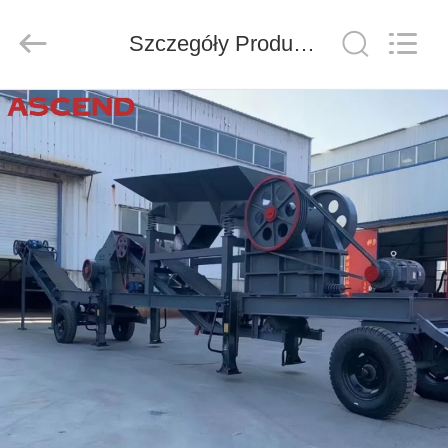
Ascend
Machinery
Equipment
Co.,
Szczegóły Produktu
Ltd..
All
Rights
Reserved.
DOM
PRODUKTY
O
NAS
WYCIECZKA
PO
FABRYCE