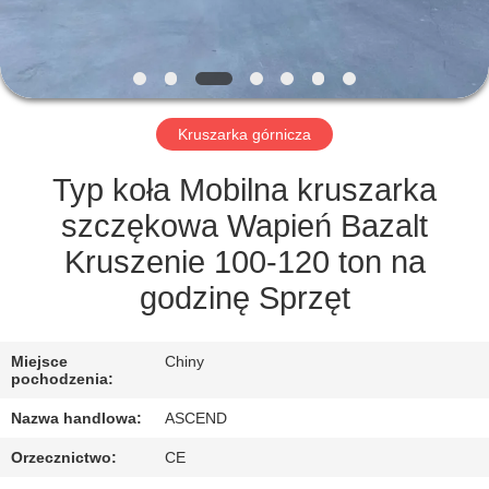
KONTROLA
JAKOŚCI
SKONTAKTUJ
Kruszarka górnicza
SIĘ
Z
Typ koła Mobilna kruszarka
NAMI
szczękowa Wapień Bazalt
Kruszenie 100-120 ton na
POPROSIĆ
godzinę Sprzęt
O
WYCENĘ
Miejsce
Chiny
pochodzenia:
Nazwa handlowa:
ASCEND
SITEMAP
Orzecznictwo:
CE