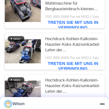
Mühlmaschine für
Bergbausteinbruch-kleinen
Kalkstein-Felsen-Stein
USD 3000-15000 Per set MOQ:1 Satz
TRETEN SIE MIT UNS IN
VERBINDUNG
Hochdruck-Kohlen-Kalkstein-
Haustier-Koks-Kalziumkarbid-
Lehm der
Zerkleinerungsmaschinen-2-
USD 3000-15000 Per set MOQ:1 Satz
Roller
TRETEN SIE MIT UNS IN
VERBINDUNG
Hochdruck-Kohlen-Kalkstein-
Haustier-Koks-Kalziumkarbid-
Lehm der
Zerkleinerungsmaschinen-2-
USD 3000-15000 Per set MOQ:1 Satz
Roller
Wilson
TRETEN SIE MIT UNS IN