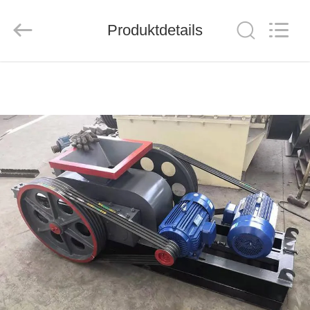
Ascend
Machinery
Equipment
Produktdetails
Co.,
Ltd..
All
Rights
Reserved.
HAUS
PRODUKTE
ÜBER
UNS
FABRIK-
AUSFLUG
QUALITÄTSKONTROLLE