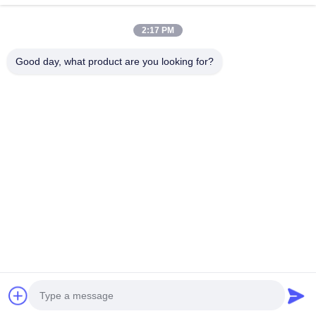
VERBINDUNG
2:17 PM
Beliebte Kategorien
Alle
Good day, what product are you looking for?
Bergbau-Zerkleinerungsmaschinen-Maschine
Kiefer-Steinbrecher-Maschine
Doppelte Walzenbrecher-Maschine
Hammermühlezerkleinerungsmaschine
Goldwaschanlage
Goldnasse Wannenmühle
Ballmühlzerkleinerungsmaschine
Raymond-Schleifmühle
Unterzeichnen
Sie