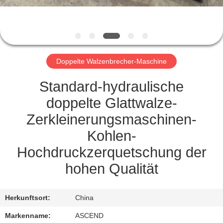
TRETEN
SIE
MIT
Doppelte Walzenbrecher-Maschine
UNS
IN
Standard-hydraulische
VERBINDUNG
doppelte Glattwalze-
Zerkleinerungsmaschinen-
FORDERN
Kohlen-
SIE EIN
Hochdruckzerquetschung der
ZITAT
hohen Qualität
SITEMAP
Herkunftsort:
China
Markenname:
ASCEND