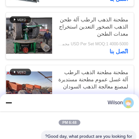
مطحنة الذهب الرطب آلة طحن
الذهب الصخور التعدين استخراج
معدات الطحن
4000-5000 USD Per Set MOQ:1 مجموعة
اتّصل بنا
مطحنة مطحنة الذهب الرطب
آلة غسل عموم مطحنة مستديرة
لمصنع معالجة الذهب السودان
4000-5000 USD Per Set MOQ:1 مجموعة
Wilson
اتّصل بنا
6:48 PM
فئات شعبية
جميع
Good day, what product are you looking for?