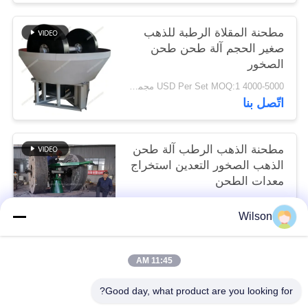
مطحنة المقلاة الرطبة للذهب
صغير الحجم آلة طحن طحن
الصخور
4000-5000 USD Per Set MOQ:1 مجموعة
اتّصل بنا
مطحنة الذهب الرطب آلة طحن
الذهب الصخور التعدين استخراج
معدات الطحن
4000-5000 USD Per Set MOQ:1 مجموعة
Wilson
اتّصل بنا
11:45 AM
فئات شعبية
جميع
Good day, what product are you looking for?