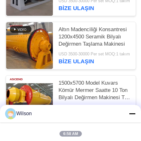
USD 3500-30000 Per set MOQ:1 takım
BIZE ULAŞIN
Altın Madenciliği Konsantresi
1200x4500 Seramik Bilyalı
Değirmen Taşlama Makinesi
USD 3500-30000 Per set MOQ:1 takım
BIZE ULAŞIN
1500x5700 Model Kuvars
Kömür Mermer Saatte 10 Ton
Bilyalı Değirmen Makinesi Taş
Öğütme Altın Ekipmanları
USD 3500-30000 Per set MOQ:1 takım
Wilson
BIZE ULAŞIN
6:58 AM
Popüler Kategoriler
Tüm