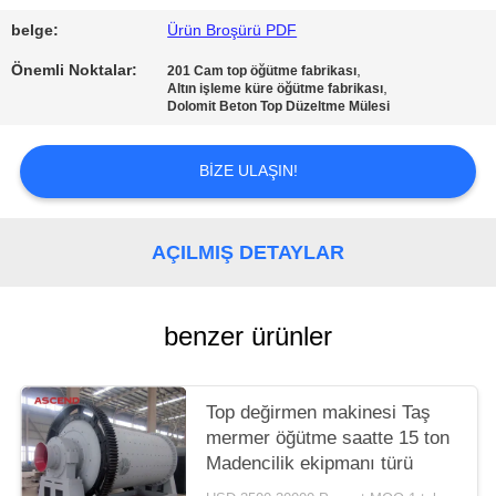
POLITIKASI
belge:
Ürün Broşürü PDF
Önemli Noktalar:
,
201 Cam top öğütme fabrikası
,
Altın işleme küre öğütme fabrikası
Dolomit Beton Top Düzeltme Mülesi
BIZE ULAŞIN!
AÇILMIŞ DETAYLAR
benzer ürünler
Top değirmen makinesi Taş
mermer öğütme saatte 15 ton
Madencilik ekipmanı türü