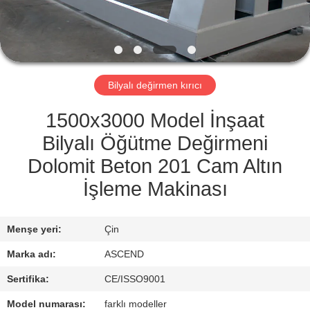
KONTROL
BIZIMLE
ILETIŞIME
Bilyalı değirmen kırıcı
GEÇIN
1500x3000 Model İnşaat
BIR
Bilyalı Öğütme Değirmeni
TEKLIF
Dolomit Beton 201 Cam Altın
ISTEĞI
İşleme Makinası
SITE
Menşe yeri:
Çin
HARITASI
Marka adı:
ASCEND
Sertifika:
CE/ISSO9001
GIZLILIK
Model numarası:
farklı modeller