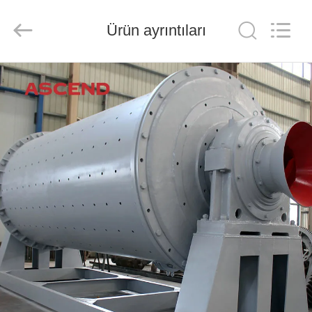
Ascend
Machinery
Equipment
Ürün ayrıntıları
Co.,
Ltd..
All
Rights
Reserved.
EV
ÜRÜN:%
S
HAKKIMIZDA
FABRIKA
TURU
KALITE