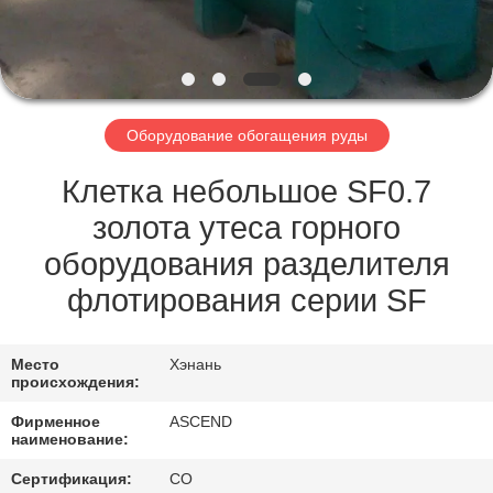
КАЧЕСТВА
СВЯЖИТЕСЬ
МЫ
Оборудование обогащения руды
СПРОСИТЕ
Клетка небольшое SF0.7
ЦИТАТУ
золота утеса горного
оборудования разделителя
КАРТА
флотирования серии SF
САЙТА
Место
Хэнань
происхождения:
ПОЛИТИКА
Фирменное
ASCEND
КОНФИДЕНЦИАЛЬНОСТИ
наименование:
Сертификация:
CO