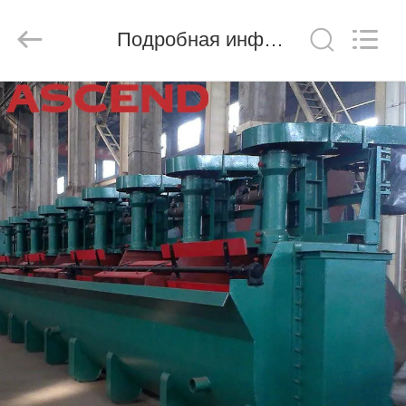
Ascend
Machinery
Equipment
Подробная информация о продукте
Co.,
Ltd..
All
Rights
Reserved.
ДОМ
ПРОДУКТЫ
О
НАС
ПУТЕШЕСТВИЕ
ФАБРИКИ
ПРОВЕРКА