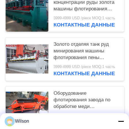
концентрации руды золота
машины флотирования
минералов
3999-4999 USD /piece MOQ:1 часть
КОНТАКТНЫЕ ДАННЫЕ
Золото отделяя танк руд
минирования машины
флотирования пены
минеральный
3999-4999 USD /piece MOQ:1 часть
КОНТАКТНЫЕ ДАННЫЕ
Оборудование
флотирования завода по
обработке меди
разделителя руды минируя
3999-4999 USD /piece MOQ:1 часть
Wilson
КОНТАКТНЫЕ ДАННЫЕ