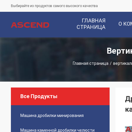
Выбирайте из продуктов самого высокого качества
ГЛАВНАЯ
О К
СТРАНИЦА
Верти
Главная страница
/
вертикал
Все Продукты
Д
к
Машина дробилки минирования
Машина каменной дробилки челюсти