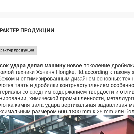
РАКТЕР ПРОДУКЦИИ
арактер продукции
актер продукции
сок удара делая машину
новое поколение дробилки
желой техники Хэнаня Hongke, ltd.according к такому 
бежом и оптимизированным дизайном основных техни
лотка таять и дробилки контрнаступлением особенно
териалы со средним содержанием твердости и отлива
нировании, химической промышленности, металлургии,
лотка камня вала
удара
вертикальная
задавливая ма
ксимальным размером 600-1800 mm к 25 mm или бол