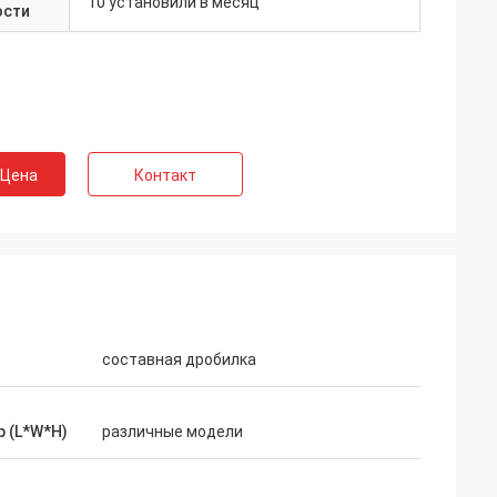
10 установили в месяц
ости
 Цена
Контакт
составная дробилка
 (L*W*H)
различные модели