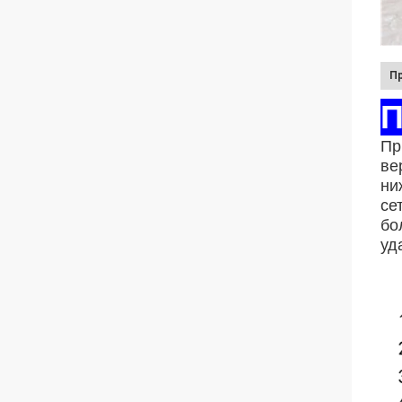
П
П
Пр
ве
ни
се
бо
уд