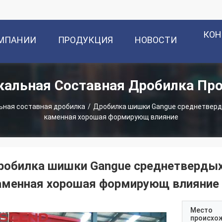
КОН
ОМПАНИИ
ПРОДУКЦИЯ
НОВОСТИ
кальная Составная Дробилка Пр
ьная составная дробилка
/
Дробилка шишки Gangue среднетверд
каменная хорошая формирующ влияние
робилка шишки Gangue среднетвердых
аменная хорошая формирующ влияние
Место
происхо