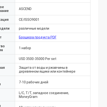
ое
ASCEND
вание
кация
CE/ISSO9001
одели
различные модели
т
Брошюра продукта PDF
тво
1 набор
за
USD 3500-35000 Per set
вая
Защита от воды и ржавчины в
деревянном ящике или контейнере
7-10 рабочих дней
и
L/C, T/T, западное соединение,
MoneyGram
а