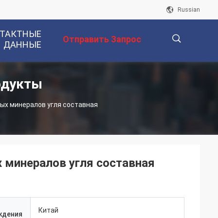
Russian
ТАКТНЫЕ
Отправить Запрос
ДАННЫЕ
одукты
描
ых минералов угля составная
述
 минералов угля составная
Китай
ждения