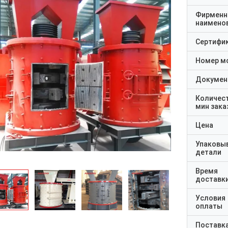
Фирменн
наимено
Сертифи
Номер м
Докумен
Количес
мин зака
Цена
Упаковы
детали
Время
доставк
Условия
оплаты
Поставк