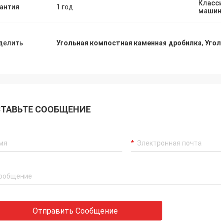
Класс
антия
1 год
 seller, excellent product, superb
маши
and straightforward shipping. We
not be happier with Henan Ascend
ery and Equipment Co Ltd -
делить
Угольная компостная каменная дробилка
,
Угол
ication was excellent
hout, so easy to contact and
 responded extremely quickly.
ely looking forward to future orders
his company.
ТАВЬТЕ СООБЩЕНИЕ
Отправить Сообщение