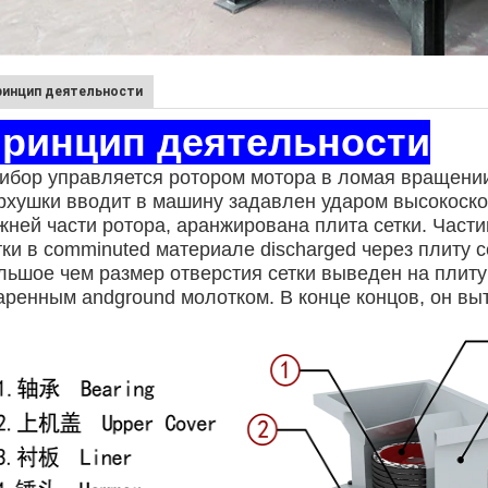
ринцип деятельности
ринцип деятельности
ибор управляется ротором мотора в ломая вращени
рхушки вводит в машину задавлен ударом высокоскор
жней части ротора, аранжирована плита сетки. Част
тки в comminuted материале discharged через плиту 
льшое чем размер отверстия сетки выведен на плиту
аренным andground молотком. В конце концов, он вы