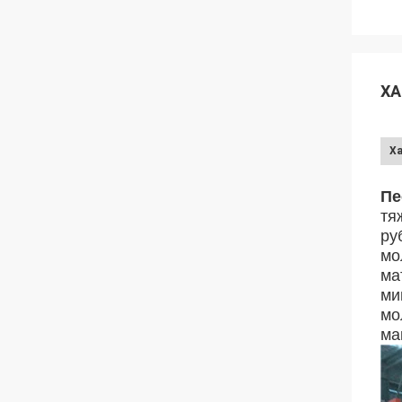
ХА
Х
Хар
Пе
тя
ру
мо
ма
ми
мо
ма