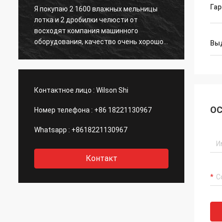
Гар
Восходит компания обеспечила мне
Perfect
хорошее обслуживание после-продажи
price, 
после покупки их завода обогащения
could 
руды золота, этого важна ко мне, будет
Machin
Вы
рассматривать для покупки второго
Commun
завода
throug
.
always
Definit
Контактное лицо :
Wilson Shi
with t
ОС
Номер телефона :
+86 18221130967
Whatsapp :
+8618221130967
Контакт