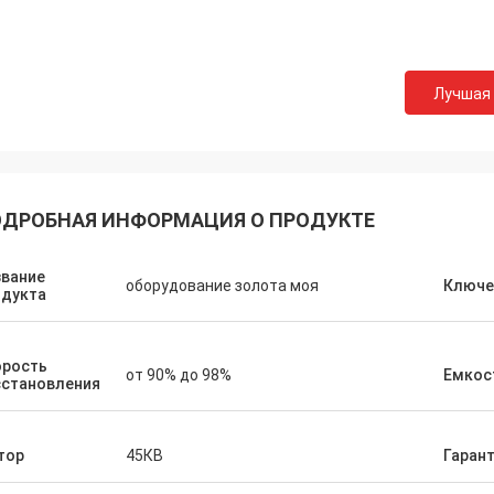
Лучшая
ДРОБНАЯ ИНФОРМАЦИЯ О ПРОДУКТЕ
звание
оборудование золота моя
Ключе
одукта
орость
от 90% до 98%
Емкос
сстановления
тор
45КВ
Гаран
се Энтони
Mark Joe