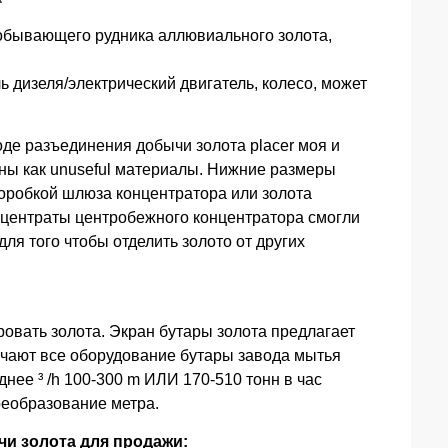
добывающего рудника аллювиального золота,
ь дизеля/электрический двигатель, колесо, может
де разъединения добычи золота placer моя и
ны как unuseful материалы. Нижние размеры
оробкой шлюза концентратора или золота
нцентраты центробежного концентратора смогли
ля того чтобы отделить золото от других
ровать золота. Экран бутары золота предлагает
ают все оборудование бутары завода мытья
нее ³ /h 100-300 m ИЛИ 170-510 тонн в час
реобразование метра.
чи золота для продажи: