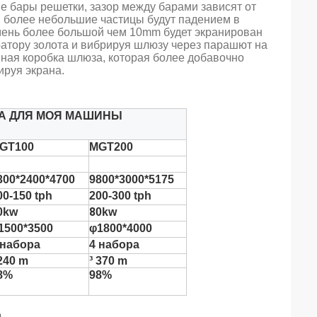
ые бары решетки, зазор между барами зависят от
и более небольшие частицы будут падением в
Камень более большой чем 10mm будет экранирован
ратору золота и вибрируя шлюзу через парашют на
нная коробка шлюза, которая более добавочно
ируя экрана.
А ДЛЯ МОЯ МАШИНЫ
GT100
MGT200
300*2400*4700
9800*3000*5175
00-150 tph
200-300 tph
8
0kw
0kw
1500*3500
φ1800*4000
 набора
4 набора
 240 m
³ 370 m
8%
98%
а