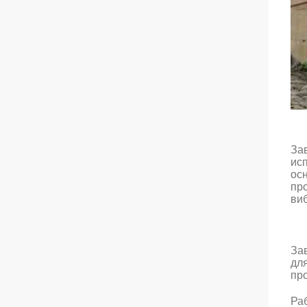
Зав
исп
осн
пр
ви
За
для
про
Раб