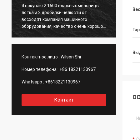
Я покупаю 2 1600 влажных мельницы
Восходит компа
Ве
лотка и 2 дробилки челюсти от
хорошее обслуж
восходят компания машинного
после покупки и
оборудования, качество очень хорошо
руды золота, эт
Гар
и Уилсон очень полезен в помощи меня
рассматривать 
полностью techinical поддержка. Мы
завода
производили больше чем золото 300KG.
Вы
Продолжит работу с ними и пойдет
Контактное лицо :
Wilson Shi
вместе с этой компанией!
Номер телефона :
+86 18221130967
Whatsapp :
+8618221130967
ОС
Контакт