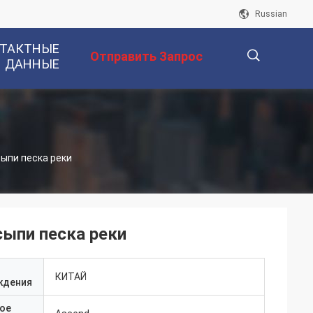
Russian
ТАКТНЫЕ
Отправить Запрос
ДАННЫЕ
描
ыпи песка реки
述
сыпи песка реки
КИТАЙ
ждения
ое