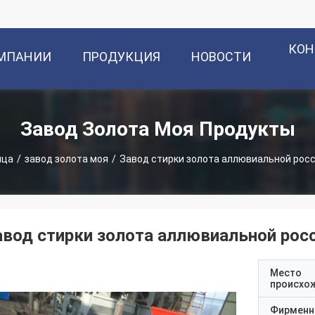
КОН
ОМПАНИИ
ПРОДУКЦИЯ
НОВОСТИ
Завод Золота Моя Продукты
ица
/
завод золота моя
/
Завод стирки золота аллювиальной росс
авод стирки золота аллювиальной рос
Место
происхо
Фирменн