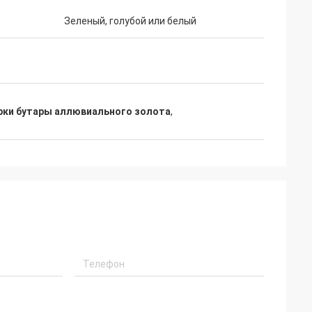
superb
Зеленый, голубой или белый
We
scend
d
y.
рки бутары аллювиального золота
,
e orders