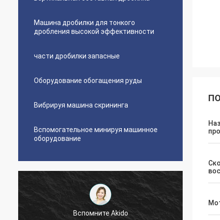
Машина дробилки для тонкого
дробления высокой эффективности
части дробилки запасные
Оборудование обогащения руды
ПО
Вибрируя машина скрининга
На
Вспомогательное минируя машинное
пр
оборудование
Ск
во
Мо
Вспомните Akido
Хо