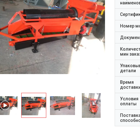
наимено
Сертифи
Номер м
Докумен
Количес
мин зака
Упаковы
детали
Время
доставк
Условия
оплаты
Поставк
способн