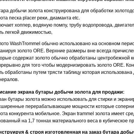
тара добычи золота конструирована для обработки золото
ота песка placer реки, диаманта etc.
ючает хоппер, водяную помпу, трубу водопровода, двигател
ть легкой движимостью,
лото WashTrommel обычно использовано на основном перио
ранируя золото ORE. Верхние размеры вне всегда причисле
торые содержат золото обычно обработаны центробежной к
прерывно для того чтобы модернизировать золото ORE. Ко
ь обработаны путем трясти таблицу которая использована д
нералов.
исание экрана бутары добычи золота для продажи:
ран бутары золота можно использовать для стирки и экрани
сширенные перерабатывающие мощности которые сопернич
ота конкурента мобильное. Экран trammel золота имеет сред
нованный на 1,7 тоннах материального веса в кубическое п
нструируя & строя изготовленная на заказ бутара добы