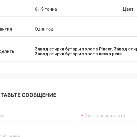
ния обеспечила мне
Perfect seller, excellent product, 
с
6-19 тонна
Цвет
ивание после-продажи
price, and straightforward shipping. 
х завода обогащения
could not be happier with Henan A
ого важна ко мне, будет
Machinery and Equipment Co Ltd -
антия
Один год
для покупки второго
Communication was excellent
throughout, so easy to contact an
always responded extremely quickl
Завод стирки бутары золота Placer
,
Завод сти
делить
Definitely looking forward to futur
Завод стирки бутары золота песка реки
with this company.
ТАВЬТЕ СООБЩЕНИЕ