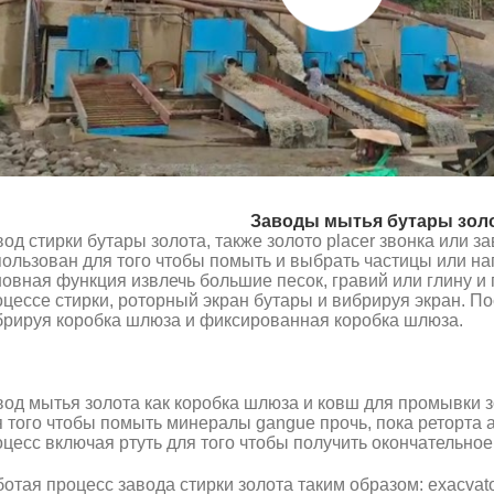
Заводы мытья бутары золо
од стирки бутары золота, также золото placer звонка или 
ользован для того чтобы помыть и выбрать частицы или наг
овная функция извлечь большие песок, гравий или глину и г
оцессе стирки, роторный экран бутары и вибрируя экран. П
брируя коробка шлюза и фиксированная коробка шлюза.
вод мытья золота как коробка шлюза и ковш для промывки з
 того чтобы помыть минералы gangue прочь, пока реторта a
цесс включая ртуть для того чтобы получить окончательное
отая процесс завода стирки золота таким образом: exacvat