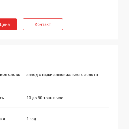
 Цена
Контакт
вое слово
завод стирки аллювиального золота
ть
10 до 80 тонн в час
тия
1 год