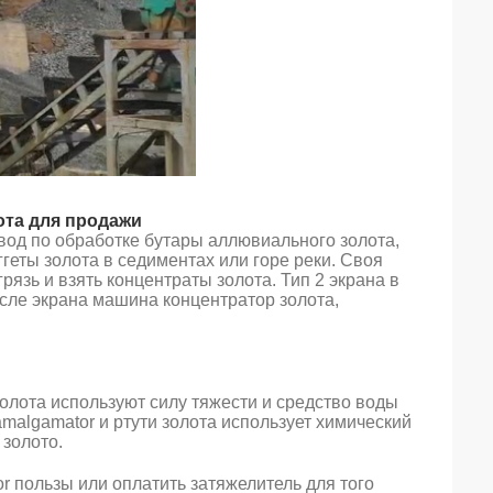
та для продажи
завод по обработке бутары аллювиального золота,
геты золота в седиментах или горе реки. Своя
рязь и взять концентраты золота. Тип 2 экрана в
осле экрана машина концентратор золота,
олота используют силу тяжести и средство воды
malgamator и ртути золота использует химический
 золото.
or пользы или оплатить затяжелитель для того