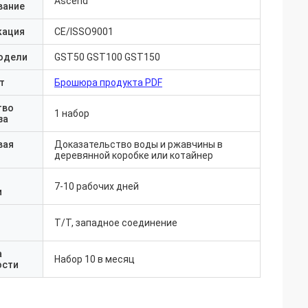
Ascend
вание
кация
CE/ISSO9001
одели
GST50 GST100 GST150
т
Брошюра продукта PDF
тво
1 набор
за
вая
Доказательство воды и ржавчины в
деревянной коробке или котайнер
7-10 рабочих дней
и
T/T, западное соединение
а
Набор 10 в месяц
ости