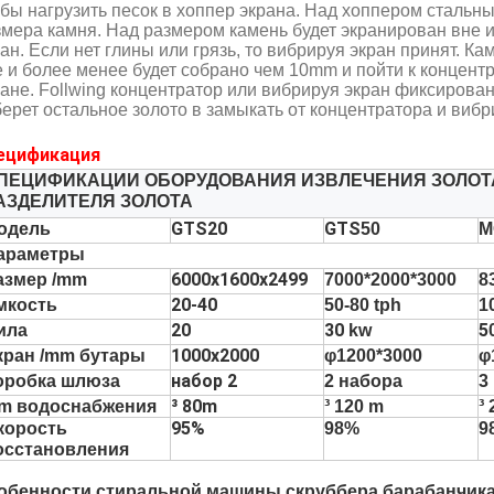
обы нагрузить песок в хоппер экрана. Над хоппером стальн
змера камня. Над размером камень будет экранирован вне 
ан. Если нет глины или грязь, то вибрируя экран принят. 
е и более менее будет собрано чем 10mm и пойти к концент
ране. Follwing концентратор или вибрируя экран фиксирова
ерет остальное золото в замыкать от концентратора и вибр
ецификация
ПЕЦИФИКАЦИИ ОБОРУДОВАНИЯ ИЗВЛЕЧЕНИЯ ЗОЛОТ
АЗДЕЛИТЕЛЯ ЗОЛОТА
GTS20
GTS
одель
50
M
араметры
6000x1600x2499
азмер /mm
7000*2000*3000
8
20-40
мкость
50-80 tph
1
20
30
5
ила
kw
1000x2000
кран /mm бутары
φ1200*3000
φ
набор 2
оробка шлюза
2 набора
3
³ 80m
 /m водоснабжения
³ 120 m
³
95%
корость
98%
9
осстановления
обенности стиральной машины скруббера барабанчик