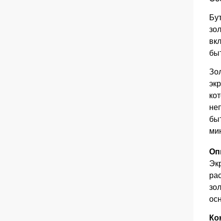
Бу
зол
вкл
бы
Зо
эк
ко
не
быт
ми
Оп
Эк
ра
зол
ос
Ко