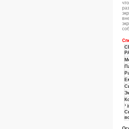
чт
ра
экр
вн
эк
соб
Сп
С
Р
М
П
Р
Е
С
Э
К
³
С
в
Ос