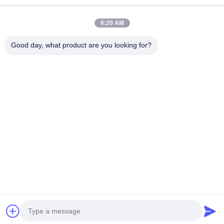
6:20 AM
Máquina Do Triturador Da Mineração
Máquina Do Triturador De Pedra Da Maxila
Good day, what product are you looking for?
Máquina Dobro Do Triturador Do Rolo
Triturador Do Moinho De Martelo
Planta De Lavagem Do Ouro
Moinho Molhado Da Bandeja Do Ouro
Triturador Do Moinho De Bola
Moinho De Moedura De Raymond
Subscreva