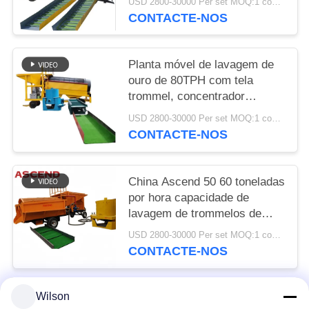
USD 2800-30000 Per set MOQ:1 conjunto
do Sul
CONTACTE-NOS
Planta móvel de lavagem de
ouro de 80TPH com tela
trommel, concentrador
centrífugo de ouro Knelson e
USD 2800-30000 Per set MOQ:1 conjunto
calha de eclusa
CONTACTE-NOS
China Ascend 50 60 toneladas
por hora capacidade de
lavagem de trommelos de
ouro para a recuperação de
USD 2800-30000 Per set MOQ:1 conjunto
ouro aluvial na Áustria
CONTACTE-NOS
Wilson
Categorias populares
Todos