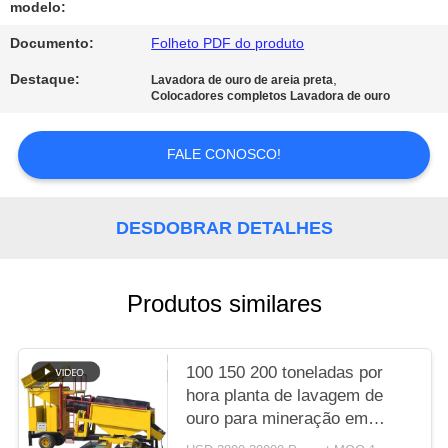
modelo:
POLÍTICA
Documento:
Folheto PDF do produto
DE
Destaque:
,
Lavadora de ouro de areia preta
Colocadores completos Lavadora de ouro
PRIVACIDADE
FALE CONOSCO!
DESDOBRAR DETALHES
Produtos similares
100 150 200 toneladas por
hora planta de lavagem de
ouro para mineração em
grande escala no Egito África