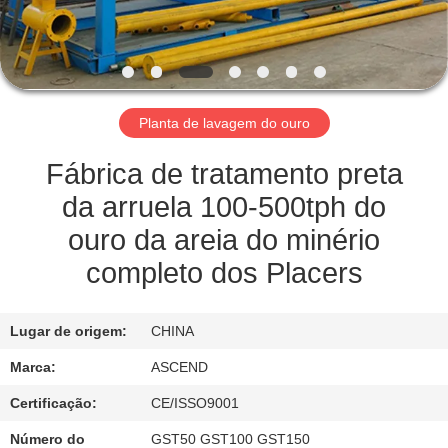
CONTROLE
DA
QUALIDADE
Planta de lavagem do ouro
CONTACTE-
NOS
Fábrica de tratamento preta
da arruela 100-500tph do
PEÇA
ouro da areia do minério
UMAS
completo dos Placers
CITAÇÕES
Lugar de origem:
CHINA
MAPA
Marca:
ASCEND
DO
Certificação:
CE/ISSO9001
SITE
Número do
GST50 GST100 GST150