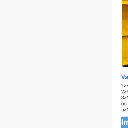
Va
1>
2>
3>
os
5>
I