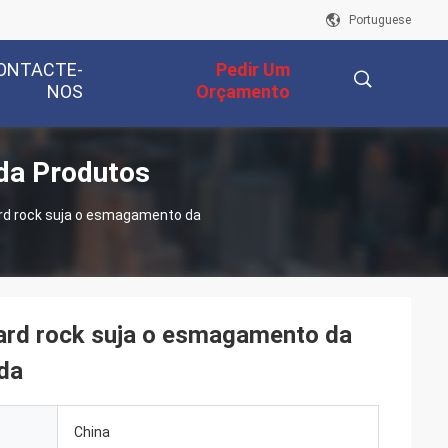
Portuguese
ONTACTE-
Pedir Um
NOS
Orçamento
ada Produtos
描
ard rock suja o esmagamento da
述
ard rock suja o esmagamento da
ada
China