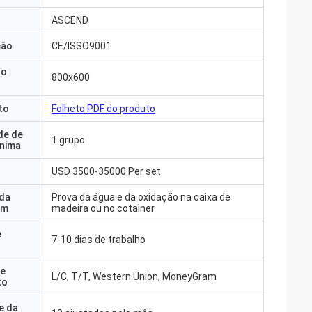
ASCEND
ção
CE/ISSO9001
do
800x600
to
Folheto PDF do produto
de de
1 grupo
nima
USD 3500-35000 Per set
 da
Prova da água e da oxidação na caixa de
em
madeira ou no cotainer
e
7-10 dias de trabalho
e
L/C, T/T, Western Union, MoneyGram
to
e da