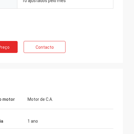
10 ajustados pelo mês
Preço
Contacto
o motor
Motor de C.A.
ia
1 ano