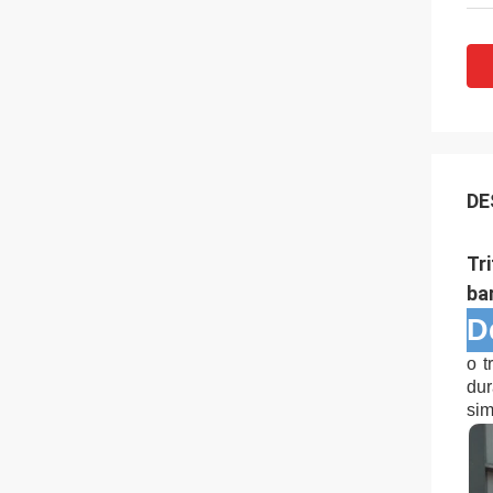
DE
Tr
ba
D
o t
dur
sim