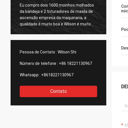
Ascensão a empresa proporcionou-me o
Vended
Co
núc
bom serviço da após-venda após ter
preço m
comprado sua planta de molho do minério
não po
do ouro, de que é importante para mim,
Henan 
Po
considerará para comprar a segunda
equipa
planta
excelen
contac
Des
extre
Pessoa de Contato :
Wilson Shi
Defini
ordens
Número de telefone :
+86 18221130967
Whatsapp :
+8618221130967
DE
Contato