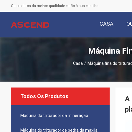
Os produtos da melhor qualidade estão à sua escolha
CASA
Q
Máquina Fin
Casa
/
Máquina fina do triturad
Todos Os Produtos
A 
pl
Máquina do triturador da mineração
Máquina do triturador de pedra da maxila