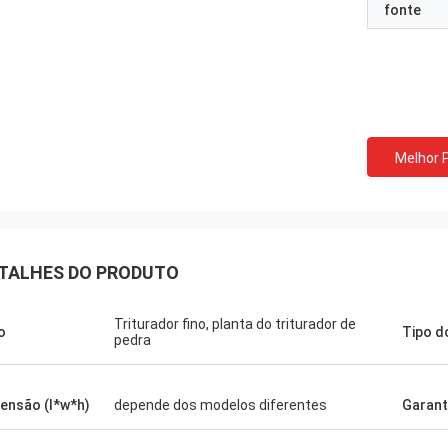
fonte
Melhor 
TALHES DO PRODUTO
Triturador fino, planta do triturador de
o
Tipo d
pedra
ensão (l*w*h)
depende dos modelos diferentes
Garant
Mark Joe