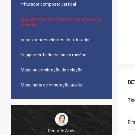
triturador composto vertical
Máquina fina do triturador da eficiência
elevada
peças sobresselentes do triturador
Equipamento do molho do minério
Máquina de vibração da seleção
DE
Maquinaria de mineração auxiliar
Tip
Dim
Jose Anthony