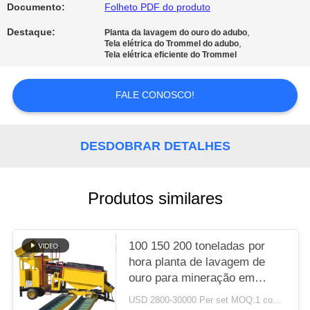
Documento:
Folheto PDF do produto
POLÍTICA
Destaque:
,
Planta da lavagem do ouro do adubo
,
Tela elétrica do Trommel do adubo
DE
Tela elétrica eficiente do Trommel
PRIVACIDADE
FALE CONOSCO!
DESDOBRAR DETALHES
Produtos similares
100 150 200 toneladas por
hora planta de lavagem de
ouro para mineração em
grande escala no Egito África
USD 2800-30000 Per set MOQ:1 conjunto
do Sul