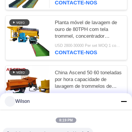
CONTACTE-NOS
Planta móvel de lavagem de
ouro de 80TPH com tela
trommel, concentrador
centrífugo de ouro Knelson e
USD 2800-30000 Per set MOQ:1 conjunto
calha de eclusa
CONTACTE-NOS
China Ascend 50 60 toneladas
por hora capacidade de
lavagem de trommelos de
ouro para a recuperação de
USD 2800-30000 Per set MOQ:1 conjunto
ouro aluvial na Áustria
Wilson
CONTACTE-NOS
8:19 PM
Categorias populares
Todos