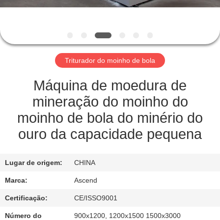
CONTROLE
DA
QUALIDADE
Triturador do moinho de bola
CONTACTE-
NOS
Máquina de moedura de
mineração do moinho do
PEÇA
moinho de bola do minério do
UMAS
ouro da capacidade pequena
CITAÇÕES
Lugar de origem:
CHINA
MAPA
Marca:
Ascend
DO
Certificação:
CE/ISSO9001
SITE
Número do
900x1200, 1200x1500 1500x3000