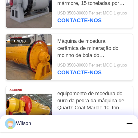
mármore, 15 toneladas por
hora Tipo de equipamento de
USD 3500-30000 Per set MOQ:1 grupo
mineração
CONTACTE-NOS
Máquina de moedura
cerâmica de mineração do
moinho de bola do
concentrado 1200x4500 do
USD 3500-30000 Per set MOQ:1 grupo
ouro
CONTACTE-NOS
equipamento de moedura do
ouro da pedra da máquina de
Quartz Coal Marble 10 Ton
Per Hour Ball Mill do modelo
USD 3500-30000 Per set MOQ:1 grupo
1500x5700
Wilson
CONTACTE-NOS