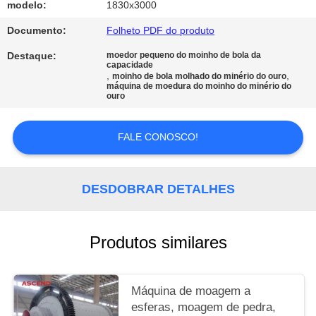
modelo:
1830x3000
POLÍTICA
Documento:
Folheto PDF do produto
DE
Destaque:
moedor pequeno do moinho de bola da
capacidade
PRIVACIDADE
,
,
moinho de bola molhado do minério do ouro
máquina de moedura do moinho do minério do
ouro
FALE CONOSCO!
DESDOBRAR DETALHES
Produtos similares
Máquina de moagem a
esferas, moagem de pedra,