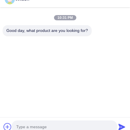
CONTACTE-NOS
10:31 PM
Categorias populares
Todos
Good day, what product are you looking for?
Máquina Do Triturador Da Mineração
Máquina Do Triturador De Pedra Da Maxila
Máquina Dobro Do Triturador Do Rolo
Triturador Do Moinho De Martelo
Planta De Lavagem Do Ouro
Moinho Molhado Da Bandeja Do Ouro
Triturador Do Moinho De Bola
Moinho De Moedura De Raymond
Subscreva