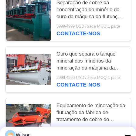
Separação de cobre da
concentração do minério do
ouro da máquina da flutuação
de minerais
3999-4999 USD /piece MOQ:1 parte
CONTACTE-NOS
Ouro que separa o tanque
mineral dos minérios da
mineração da máquina da
flutuação da espuma
3999-4999 USD /piece MOQ:1 parte
CONTACTE-NOS
Equipamento de mineração da
flutuação da fábrica de
tratamento do cobre do
separador do minério
3999-4999 USD /piece MOQ:1 parte
Wilson