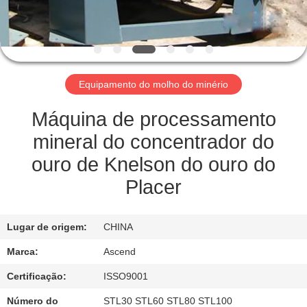
CONTROLE
DA
QUALIDADE
Equipamento do molho do minério
CONTACTE-
NOS
Máquina de processamento
mineral do concentrador do
PEÇA
ouro de Knelson do ouro do
UMAS
Placer
CITAÇÕES
Lugar de origem:
CHINA
MAPA
Marca:
Ascend
DO
Certificação:
ISSO9001
SITE
Número do
STL30 STL60 STL80 STL100