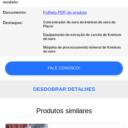
modelo:
POLÍTICA
Documento:
Folheto PDF do produto
DE
Destaque:
Concentrador do ouro do knelson do ouro do
Placer
PRIVACIDADE
,
Equipamento do extração de carvão de Knelson
do ouro
,
Máquina de processamento mineral de Knelson
do ouro
FALE CONOSCO!
DESDOBRAR DETALHES
Produtos similares