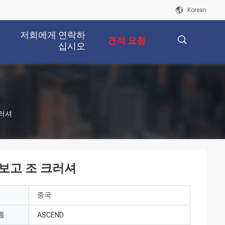
Korean
저희에게 연락하
견적 요청
십시오
描
크러셔
述
 보고 조 크러셔
중국
름
ASCEND