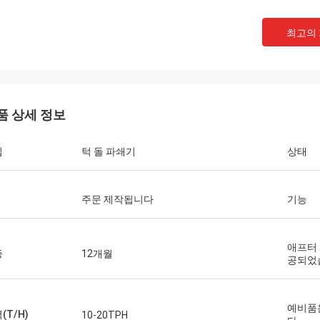
최고의
품 상세 정보
입
턱 돌 파쇄기
상태
주문 제작됩니다
기능
애프터
증
12개월
공되었
조를 표시하세요
판매, 훌륭한 상품, 뛰어난 가격과 똑
예비품
(T/H)
10-20TPH