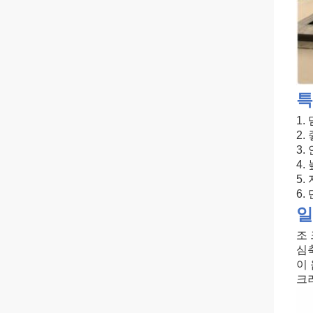
특
1.
2
3
4.
5.
6
일
조
심
이
크