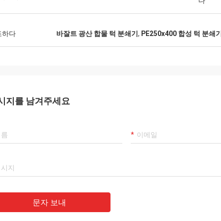
다
 허난이 기계장
 Ltd를 진입합니다 - 통신이 전부 우수
접촉하도록 그렇게 쉽고, 항상 극단적으
조하다
바잘트 광산 합물 턱 분쇄기
,
PE250x400 합성 턱 분쇄
 대응했다는 것 일 수 없었습니다. 분
 회사와 미래 순서를 기대하기.
시지를 남겨주세요
문자 보내