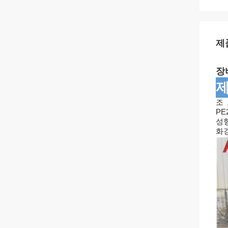
제
장
제
조 
PE
성형
화