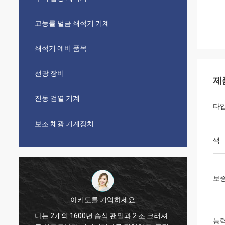
고능률 벌금 쇄석기 기계
쇄석기 예비 품목
선광 장비
제
진동 검열 기계
타
보조 채광 기계장치
색
보
호세 안토니
어센드 회사는 공장을 입는 그들의 금 광석을
완전한 
능력