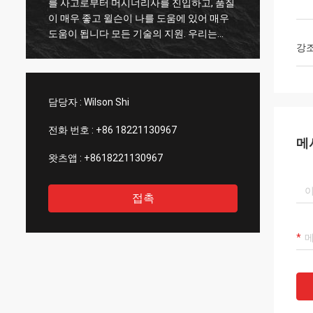
질
구입한 후 나에게 좋은 에프터 서비스를 제공
바른 선적. 우리는 더 만족하
했습니다, 그것이 나에게 중요하고 두번째 공
치 Co
장을 구입하는 것으로 고려할 것입니다
하고 
강
작
로 빨리
니
명히 이
담당자 :
Wilson Shi
전화 번호 :
+86 18221130967
메
왓츠앱 :
+8618221130967
접촉