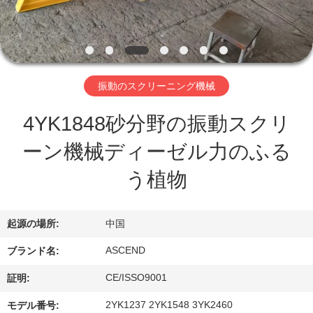
達
に
つ
い
振動のスクリーニング機械
て
4YK1848砂分野の振動スクリ
ーン機械ディーゼル力のふる
工
う植物
場
旅
起源の場所:
中国
行
ASCEND
ブランド名:
CE/ISSO9001
証明:
品
2YK1237 2YK1548 3YK2460
モデル番号: