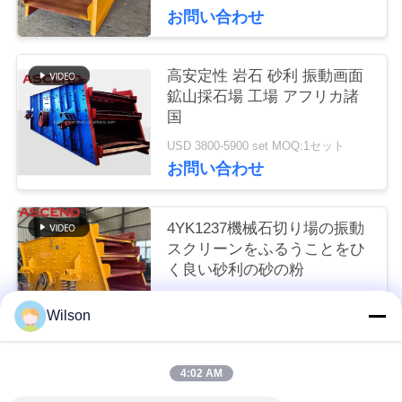
お問い合わせ
い
高安定性 岩石 砂利 振動画面
引
鉱山採石場 工場 アフリカ諸
国
用
USD 3800-5900 set MOQ:1セット
を
お問い合わせ
要
4YK1237機械石切り場の振動
求
スクリーンをふるうことをひ
し
く良い砂利の砂の粉
4000-12900 USD Per Set MOQ:1セット
な
Wilson
お問い合わせ
さ
い
4:02 AM
人気カテゴリ
すべて