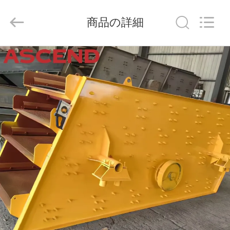
ヤ
ー.
Copyright
商品の詳細
©
2020
-
2026
Henan
家
Ascend
Machinery
Equipment
Co.,
Ltd..
All
プ
Rights
Reserved.
ロ
ダ
ク
ト
私