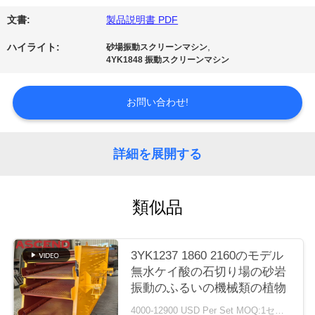
質
文書:
製品説明書 PDF
管
,
ハイライト:
砂場振動スクリーンマシン
理
4YK1848 振動スクリーンマシン
お問い合わせ!
私
達
詳細を展開する
に
連
類似品
絡
し
3YK1237 1860 2160のモデル
無水ケイ酸の石切り場の砂岩
な
振動のふるいの機械類の植物
さ
4000-12900 USD Per Set MOQ:1セット