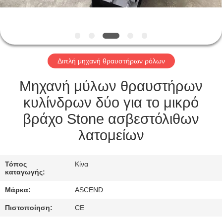
ΈΛΕΓΧΟΣ
ΜΑΣ
ΕΛΆΤΕ
Διπλή μηχανή θραυστήρων ρόλων
ΣΕ
ΕΠΑΦΉ
Μηχανή μύλων θραυστήρων
ΜΕ
κυλίνδρων δύο για το μικρό
βράχο Stone ασβεστόλιθων
ΖΗΤΉΣΤΕ
λατομείων
ΈΝΑ
ΑΠΌΣΠΑΣΜΑ
Τόπος
Κίνα
καταγωγής:
Μάρκα:
ASCEND
SITEMAP
Πιστοποίηση:
CE