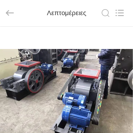
Ascend
Machinery
Equipment
Λεπτομέρειες
Co.,
Ltd..
All
Rights
Reserved.
ΣΠΊΤΙ
ΠΡΟΪΌΝΤΑ
ΠΕΡΊΠΟΥ
ΕΜΕΊΣ
ΓΎΡΟΣ
ΕΡΓΟΣΤΑΣΊΩΝ
ΠΟΙΟΤΙΚΌΣ