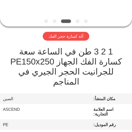
مراقبة
الجودة
آلة كسارة حجر الفك
اتصل
1 2 3 طن في الساعة سعة
بنا
كسارة الفك الجهاز PE150x250
للجرانيت الحجر الجيري في
اطلب
المناجم
اقتباس
مكان المنشأ:
الصين
خريطة
الموقع
اسم العلامة
ASCEND
التجارية:
رقم الموديل:
PE
سياسة