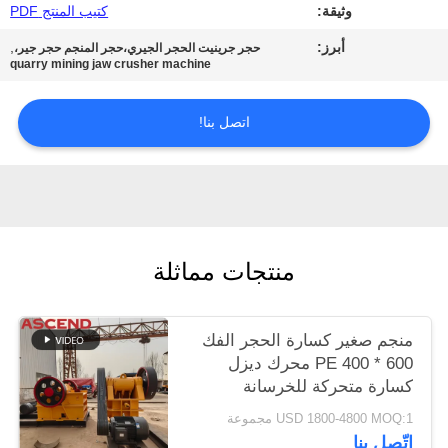
وثيقة:
كتيب المنتج PDF
الخصوصية
أبرز:
,
حجر جرينيت الحجر الجيري،حجر المنجم حجر جير،
quarry mining jaw crusher machine
اتصل بنا!
منتجات مماثلة
منجم صغير كسارة الحجر الفك
PE 400 * 600 محرك ديزل
كسارة متحركة للخرسانة
USD 1800-4800 MOQ:1 مجموعة
اتّصل بنا