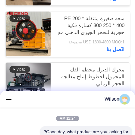
سعة صغيرة متنقلة PE 200 *
300 250 * 400 كسارة فكية
حجرية للحجر الجيري الذهبي مع
قطع غيار
USD 1800-4800 MOQ:1 مجموعة
اتّصل بنا
محرك الديزل محطم الفك
المحمول لخطوط إنتاج معالجة
الحجر الرملي
USD 6600-9600 set MOQ:1 مجموعة
Wilson
اتّصل بنا
11:24 AM
فئات شعبية
جميع
Good day, what product are you looking for?