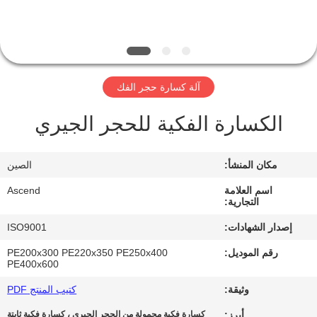
مراقبة
الجودة
آلة كسارة حجر الفك
اتصل
الكسارة الفكية للحجر الجيري
بنا
مكان المنشأ:
الصين
اطلب
اسم العلامة
Ascend
اقتباس
التجارية:
إصدار الشهادات:
ISO9001
خريطة
رقم الموديل:
PE200x300 PE220x350 PE250x400
الموقع
PE400x600
وثيقة:
كتيب المنتج PDF
سياسة
أبرز:
كسارة فكية محمولة من الحجر الجيري ، كسارة فكية ثابتة