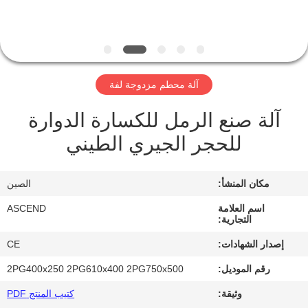
مراقبة
الجودة
آلة محطم مزدوجة لفة
اتصل
آلة صنع الرمل للكسارة الدوارة
بنا
للحجر الجيري الطيني
اطلب
مكان المنشأ:
الصين
اقتباس
اسم العلامة
ASCEND
التجارية:
خريطة
إصدار الشهادات:
CE
الموقع
رقم الموديل:
2PG400x250 2PG610x400 2PG750x500
وثيقة:
كتيب المنتج PDF
سياسة