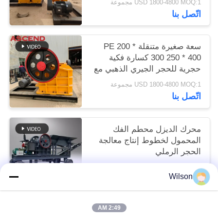
USD 1800-4800 MOQ:1 مجموعة
اتّصل بنا
سعة صغيرة متنقلة PE 200 *
300 250 * 400 كسارة فكية
حجرية للحجر الجيري الذهبي مع
قطع غيار
USD 1800-4800 MOQ:1 مجموعة
اتّصل بنا
محرك الديزل محطم الفك
المحمول لخطوط إنتاج معالجة
الحجر الرملي
USD 6600-9600 set MOQ:1 مجموعة
Wilson
اتّصل بنا
2:49 AM
فئات شعبية
جميع