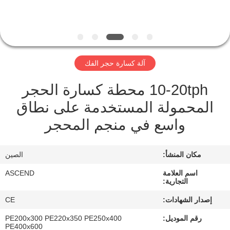
مراقبة
الجودة
آلة كسارة حجر الفك
اتصل
10-20tph محطة كسارة الحجر
بنا
المحمولة المستخدمة على نطاق
واسع في منجم المحجر
اطلب
اقتباس
مكان المنشأ:
الصين
خريطة
اسم العلامة
ASCEND
التجارية:
الموقع
إصدار الشهادات:
CE
رقم الموديل:
PE200x300 PE220x350 PE250x400
سياسة
PE400x600