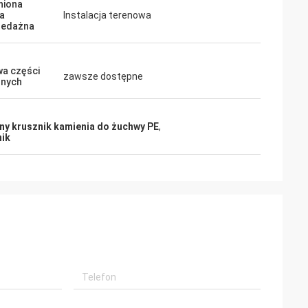
niona
a
Instalacja terenowa
zedażna
a części
zawsze dostępne
nnych
ny krusznik kamienia do żuchwy PE
,
nik