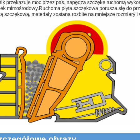
nik przekazuje moc przez pas, napędza szczękę ruchomą wykon
ek mimośrodowy.Ruchoma płyta szczękowa porusza się do przodu
tą szczękową, materiały zostaną rozbite na mniejsze rozmiary 
zczegółowe obrazy