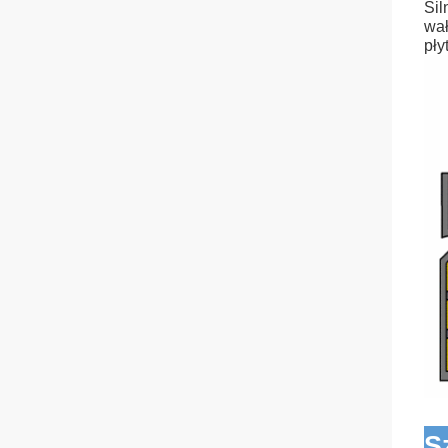
Sil
wał
pły
S