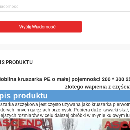
Wyślij Wiadomość
IS PRODUKTU
obilna kruszarka PE o małej pojemności 200 * 300 
złotego wapienia z częśc
pis produktu
szarka szczękowa jest często używana jako kruszarka pierwotna
których innych gałęziach przemysłu.Pobiera duże kawałki skał, r
ejszych rozmiarów w celu dalszej obróbki w młynie kulowym lu