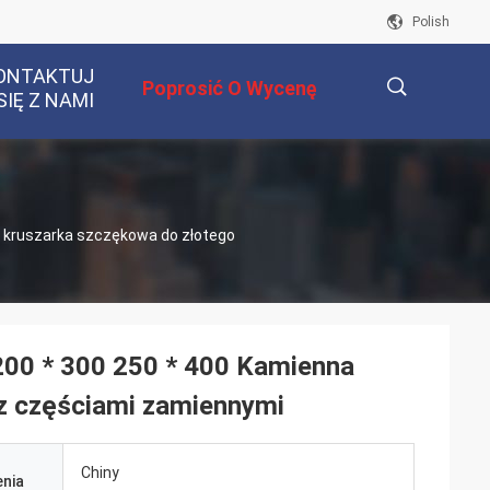
Polish
ONTAKTUJ
Poprosić O Wycenę
SIĘ Z NAMI
描
a kruszarka szczękowa do złotego
述
200 * 300 250 * 400 Kamienna
 z częściami zamiennymi
Chiny
nia