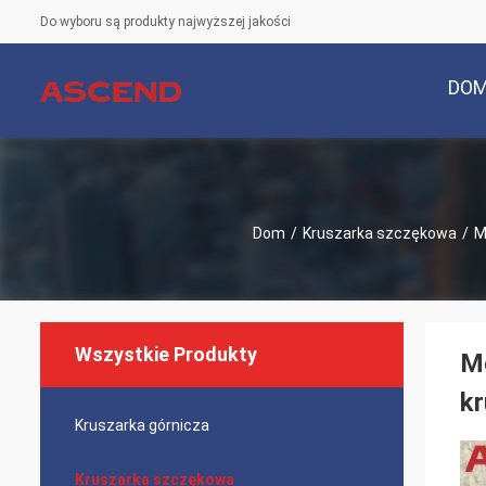
Do wyboru są produkty najwyższej jakości
DO
Dom
/
Kruszarka szczękowa
/
M
Wszystkie Produkty
Mo
kr
Kruszarka górnicza
Kruszarka szczękowa