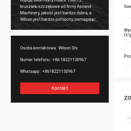
posprzedażną po zakupie zakładu
Dosko
Gwa
przerobu rudy złota, co jest dla mnie
produk
ważne, rozważy zakup drugiego zakładu
Wyd
(t/
Osoba kontaktowa :
Wilson Shi
Pod
Numer telefonu :
+86 18221130967
Whatsapp :
+8618221130967
Kontakt
ZO