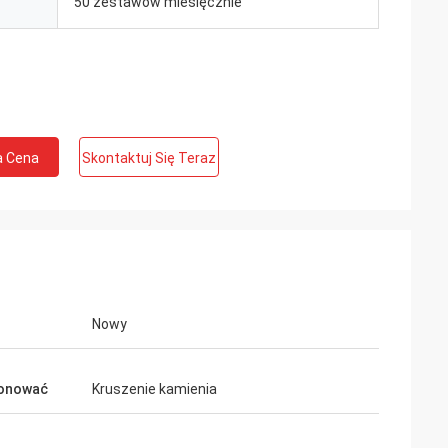
50 zestawów miesięcznie
a Cena
Skontaktuj Się Teraz
Nowy
jonować
Kruszenie kamienia