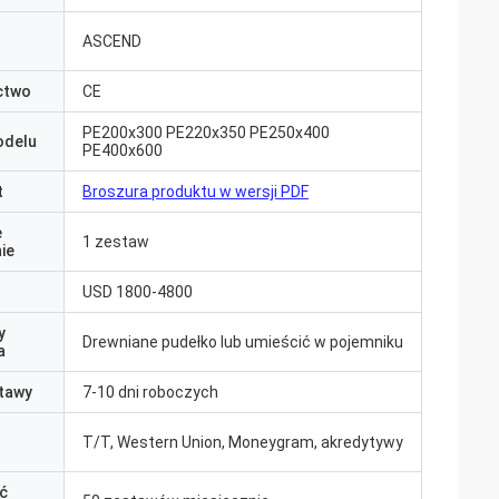
ASCEND
ctwo
CE
PE200x300 PE220x350 PE250x400
odelu
PE400x600
t
Broszura produktu w wersji PDF
e
1 zestaw
ie
USD 1800-4800
y
Drewniane pudełko lub umieścić w pojemniku
a
tawy
7-10 dni roboczych
T/T, Western Union, Moneygram, akredytywy
ć