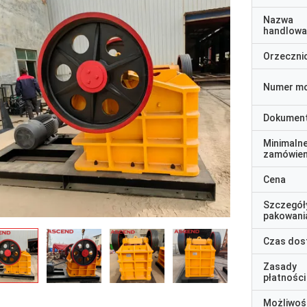
Nazwa
handlowa
Orzeczni
Numer m
Dokumen
Minimaln
zamówien
Cena
Szczegół
pakowani
Czas dos
Zasady
płatności
Możliwoś