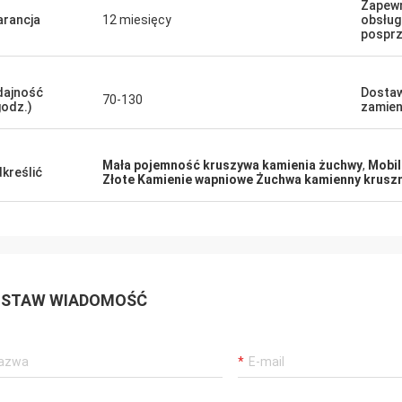
Zapew
nały sprzedawca, doskonały
rancja
12 miesięcy
obsług
pospr
t, doskonała cena i prosta wysyłka.
ajność
Dostaw
70-130
godz.)
zamie
Mała pojemność kruszywa kamienia żuchwy
,
Mobil
kreślić
Złote Kamienie wapniowe Żuchwa kamienny krusz
STAW WIADOMOŚĆ