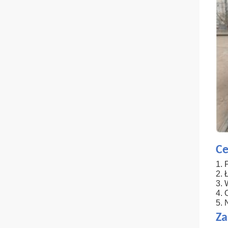
Ce
1. 
2. 
3. 
4. 
5. 
Za