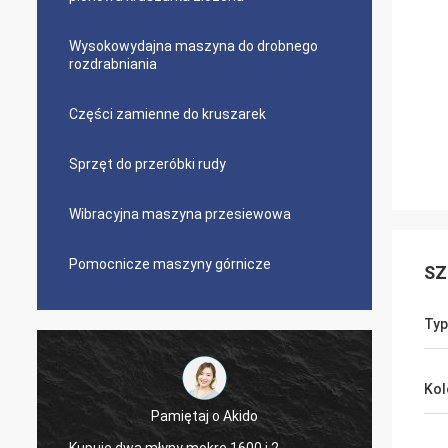
Wysokowydajna maszyna do drobnego
rozdrabniania
Części zamienne do kruszarek
Sprzęt do przeróbki rudy
Wibracyjna maszyna przesiewowa
Pomocnicze maszyny górnicze
SZ
Typ
Kol
Jose Anthony
Firma Ascend zapewniła mi dobrą obsługę