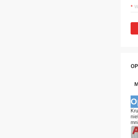
OP
M
O
Kru
nie
mni