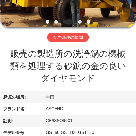
達
に
つ
い
金の洗浄の植物
て
販売の製造所の洗浄鍋の機械
類を処理する砂鉱の金の良い
工
ダイヤモンド
場
旅
起源の場所:
中国
行
ASCEND
ブランド名:
CE/ISSO9001
証明:
品
GST50 GST100 GST150
モデル番号: