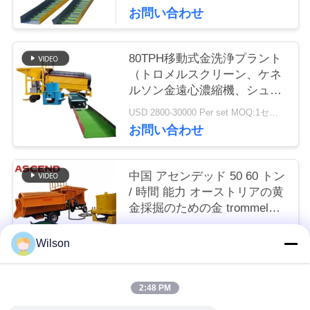
お問い合わせ
い
80TPH移動式金洗浄プラント
引
（トロメルスクリーン、ケネ
ルソン金遠心濃縮機、シュー
用
ト付き）
USD 2800-30000 Per set MOQ:1セット
を
お問い合わせ
要
中国 アセンデッド 50 60 トン
求
/ 時間 能力 オーストリアの黄
し
金採掘のための金 trommel洗
浄工場
USD 2800-30000 Per set MOQ:1セット
な
Wilson
お問い合わせ
さ
い
2:48 PM
人気カテゴリ
すべて