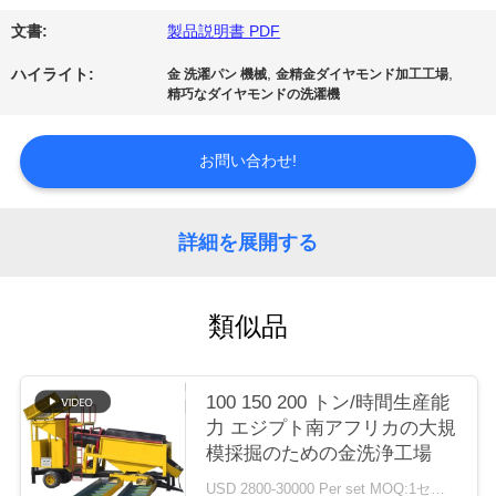
質
文書:
製品説明書 PDF
管
,
,
ハイライト:
金 洗濯パン 機械
金精金ダイヤモンド加工工場
理
精巧なダイヤモンドの洗濯機
お問い合わせ!
私
達
詳細を展開する
に
連
類似品
絡
し
100 150 200 トン/時間生産能
力 エジプト南アフリカの大規
な
模採掘のための金洗浄工場
さ
USD 2800-30000 Per set MOQ:1セット