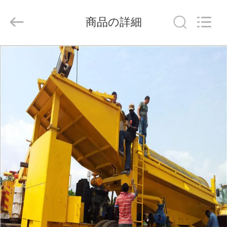
ヤ
ー.
Copyright
商品の詳細
©
2020
-
2026
Henan
家
Ascend
Machinery
Equipment
Co.,
Ltd..
All
プ
Rights
Reserved.
ロ
ダ
ク
ト
私