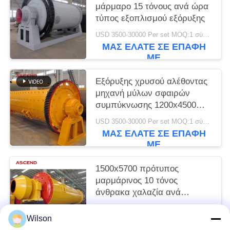
μάρμαρο 15 τόνους ανά ώρα
τύπος εξοπλισμού εξόρυξης
USD 3500-30000 Per set MOQ:1 σύνολο
ΜΑΣ ΕΛΆΤΕ ΣΕ ΕΠΑΦΉ
ΜΕ
Εξόρυξης χρυσού αλέθοντας
μηχανή μύλων σφαιρών
συμπύκνωσης 1200x4500
κεραμική
USD 3500-30000 Per set MOQ:1 σύνολο
ΜΑΣ ΕΛΆΤΕ ΣΕ ΕΠΑΦΉ
ΜΕ
1500x5700 πρότυπος
μαρμάρινος 10 τόνος
άνθρακα χαλαζία ανά
πέτρινο αλέθοντας χρυσό
USD 3500-30000 Per set MOQ:1 σύνολο
εξοπλισμό μηχανών μύλων
Wilson
ΜΑΣ ΕΛΆΤΕ ΣΕ ΕΠΑΦΉ
σφαιρών ώρας