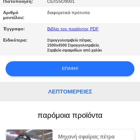
ΠΟΛΙΤΙΚΉ
Πιστοποίηση:
CE/ISSO9001
ΑΠΟΡΡΉΤΟΥ
Αριθμό
διαφορετικά πρότυπα
μοντέλου:
Έγγραφο:
Βιβλίο του προϊόντος PDF
Ειδικότερα:
,
Στρογγυλοτριβείο πέτρας
,
1500x4500 Στρογγυλοτριβείο
Στριβείο σφαιριδίων από χαλίκι
ΕΠΑΦΉ!
ΛΕΠΤΟΜΈΡΕΙΕΣ
παρόμοια προϊόντα
Μηχανή σφαίρας πέτρα