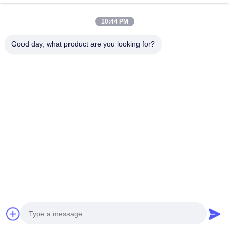
ΜΕ
10:44 PM
Λαϊκή κατηγορία
Όλα
Good day, what product are you looking for?
Μηχανή Θραυστήρων Μεταλλείας
Μηχανή Πέτρινων Θραυστήρων Σαγονιών
Διπλή Μηχανή Θραυστήρων Ρόλων
Θραυστήρας Μύλων Σφυριών
Χρυσές Εγκαταστάσεις Πλύσης
Χρυσός Υγρός Παν Μύλος
Θραυστήρας Μύλων Σφαιρών
Ραϋμόνδος Που Αλέθει Το Μύλο
Εγγραφείτε