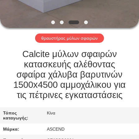
ΈΛΕΓΧΟΣ
ΜΑΣ
ΕΛΆΤΕ
θραυστήρας μύλων σφαιρών
ΣΕ
ΕΠΑΦΉ
Calcite μύλων σφαιρών
ΜΕ
κατασκευής αλέθοντας
σφαίρα χάλυβα βαρυτινών
ΖΗΤΉΣΤΕ
1500x4500 αμμοχάλικου για
ΈΝΑ
τις πέτρινες εγκαταστάσεις
ΑΠΌΣΠΑΣΜΑ
Τόπος
Κίνα
καταγωγής:
SITEMAP
Μάρκα:
ASCEND