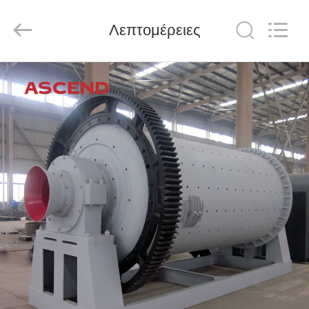
Ascend
Machinery
Equipment
Λεπτομέρειες
Co.,
Ltd..
All
Rights
Reserved.
ΣΠΊΤΙ
ΠΡΟΪΌΝΤΑ
ΠΕΡΊΠΟΥ
ΕΜΕΊΣ
ΓΎΡΟΣ
ΕΡΓΟΣΤΑΣΊΩΝ
ΠΟΙΟΤΙΚΌΣ