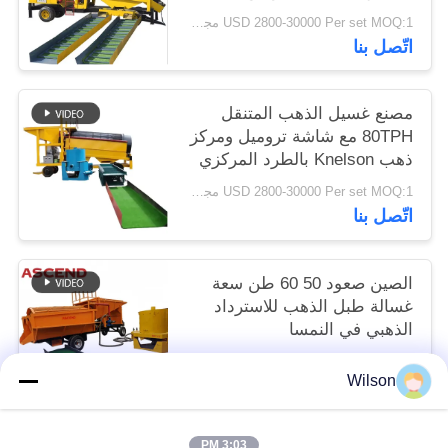
مصر وجنوب أفريقيا
USD 2800-30000 Per set MOQ:1 مجموعة
اتّصل بنا
مصنع غسيل الذهب المتنقل
80TPH مع شاشة تروميل ومركز
ذهب Knelson بالطرد المركزي
وزحليقة
USD 2800-30000 Per set MOQ:1 مجموعة
اتّصل بنا
الصين صعود 50 60 طن سعة
غسالة طبل الذهب للاسترداد
الذهبي في النمسا
USD 2800-30000 Per set MOQ:1 مجموعة
Wilson
اتّصل بنا
3:03 PM