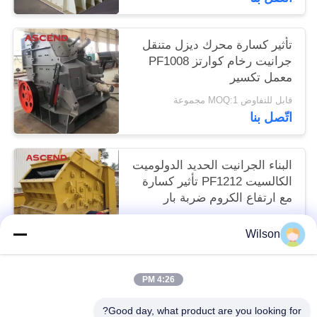
تأثير كسارة محرك ديزل متنقل
جرانيت رخام كوارتز PF1008
معمل تكسير
قابل للتفاوض MOQ:1 مجموعة
اتّصل بنا
البناء الجرانيت الحديد الدولوميت
الكالسيت PF1212 تأثير كسارة
مع ارتفاع الكروم ضربة بار
قابل للتفاوض MOQ:1 مجموعة
Wilson
اتّصل بنا
4:26 PM
فئات شعبية
جميع
Good day, what product are you looking for?