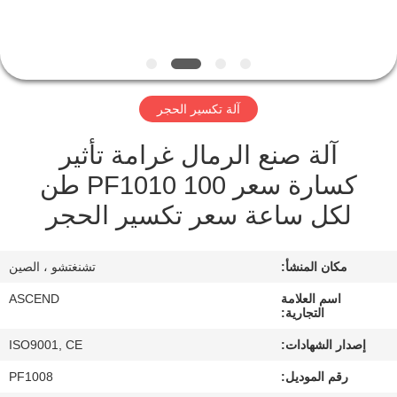
مراقبة
الجودة
آلة تكسير الحجر
اتصل
آلة صنع الرمال غرامة تأثير
بنا
كسارة سعر PF1010 100 طن
لكل ساعة سعر تكسير الحجر
اطلب
اقتباس
مكان المنشأ:
تشنغتشو ، الصين
خريطة
اسم العلامة
ASCEND
التجارية:
الموقع
إصدار الشهادات:
ISO9001, CE
رقم الموديل:
PF1008
سياسة