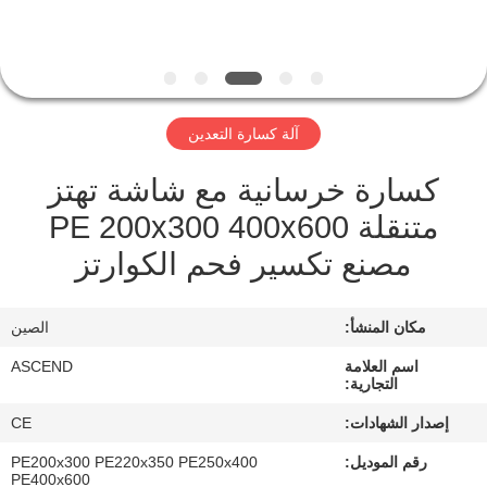
مراقبة
الجودة
آلة كسارة التعدين
اتصل
كسارة خرسانية مع شاشة تهتز
بنا
متنقلة PE 200x300 400x600
مصنع تكسير فحم الكوارتز
اطلب
اقتباس
مكان المنشأ:
الصين
خريطة
اسم العلامة
ASCEND
التجارية:
الموقع
إصدار الشهادات:
CE
رقم الموديل:
PE200x300 PE220x350 PE250x400
سياسة
PE400x600