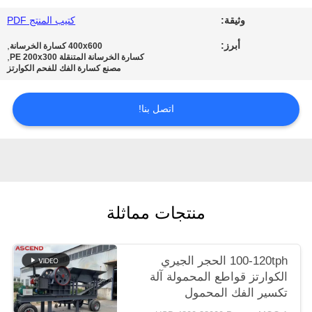
الخصوصية
وثيقة:
كتيب المنتج PDF
أبرز:
,
400x600 كسارة الخرسانة
,
كسارة الخرسانة المتنقلة PE 200x300
مصنع كسارة الفك للفحم الكوارتز
اتصل بنا!
منتجات مماثلة
100-120tph الحجر الجيري
الكوارتز قواطع المحمولة آلة
تكسير الفك المحمول